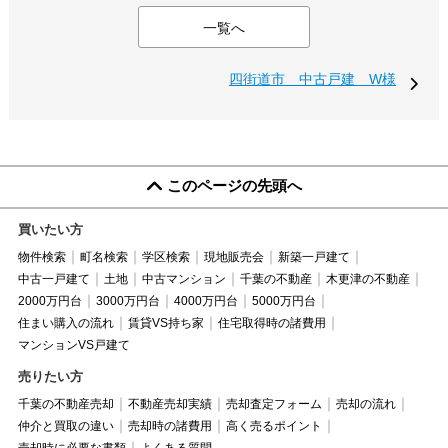
一覧へ
四街道市 中古戸建 W様
このページの先頭へ
買いたい方
物件検索
町名検索
学区検索
現地販売会
新築一戸建て
中古一戸建て
土地
中古マンション
千葉の不動産
木更津の不動産
2000万円台
3000万円台
4000万円台
5000万円台
住まい購入の流れ
賃貸VS持ち家
住宅取得時の諸費用
マンションVS戸建て
売りたい方
千葉の不動産売却
不動産売却実績
売却査定フォーム
売却の流れ
仲介と買取の違い
売却時の諸費用
高く売るポイント