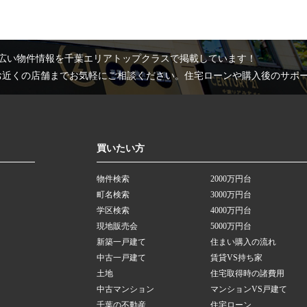
広い物件情報を千葉エリアトップクラスで掲載しています！
お近くの店舗までお気軽にご相談ください。住宅ローンや購入後のサポ
買いたい方
物件検索
2000万円台
町名検索
3000万円台
学区検索
4000万円台
現地販売会
5000万円台
新築一戸建て
住まい購入の流れ
中古一戸建て
賃貸VS持ち家
土地
住宅取得時の諸費用
中古マンション
マンションVS戸建て
千葉の不動産
住宅ローン