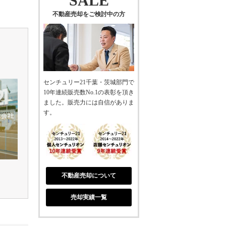
SALE
不動産売却をご検討中の方
センチュリー21千葉・茨城部門で
10年連続販売数No.1の表彰を頂き
ました。販売力には自信がありま
す。
不動産売却について
売却実績一覧