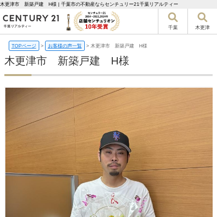
木更津市 新築戸建 H様 | 千葉市の不動産ならセンチュリー21千葉リアルティー
千葉
木更津
TOPページ
>
お客様の声一覧
>
木更津市 新築戸建 H様
木更津市 新築戸建 H様