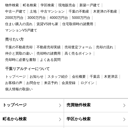
物件検索
町名検索
学区検索
現地販売会
新築一戸建て
中古一戸建て
土地
中古マンション
千葉の不動産
木更津の不動産
2000万円台
3000万円台
4000万円台
5000万円台
住まい購入の流れ
賃貸VS持ち家
住宅取得時の諸費用
マンションVS戸建て
売りたい方
千葉の不動産売却
不動産売却実績
売却査定フォーム
売却の流れ
仲介と買取の違い
売却時の諸費用
高く売るポイント
売却時に必要な書類
よくある質問
千葉リアルティーについて
トップページ
お知らせ
スタッフ紹介
会社概要
千葉店
木更津店
お客様の声
お問合せ
来店予約
会員登録
ログイン
個人情報の取扱い
トップページ
売買物件検索
町名から検索
学区から検索