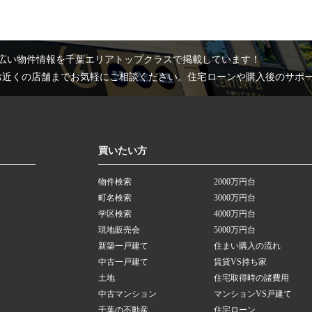
広い物件情報を千葉エリアトップクラスで掲載しています！
お近くの店舗までお気軽にご相談ください。住宅ローンや購入後のサポ
買いたい方
物件検索
2000万円台
町名検索
3000万円台
学区検索
4000万円台
現地販売会
5000万円台
新築一戸建て
住まい購入の流れ
中古一戸建て
賃貸VS持ち家
土地
住宅取得時の諸費用
中古マンション
マンションVS戸建て
千葉の不動産
住宅ローン