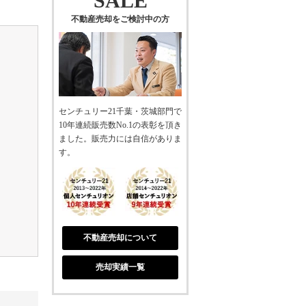
SALE
不動産売却をご検討中の方
センチュリー21千葉・茨城部門で
10年連続販売数No.1の表彰を頂き
ました。販売力には自信がありま
す。
不動産売却について
売却実績一覧