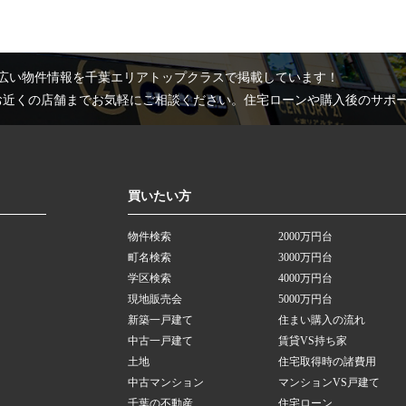
広い物件情報を千葉エリアトップクラスで掲載しています！
お近くの店舗までお気軽にご相談ください。住宅ローンや購入後のサポ
買いたい方
物件検索
2000万円台
町名検索
3000万円台
学区検索
4000万円台
現地販売会
5000万円台
新築一戸建て
住まい購入の流れ
中古一戸建て
賃貸VS持ち家
土地
住宅取得時の諸費用
中古マンション
マンションVS戸建て
千葉の不動産
住宅ローン