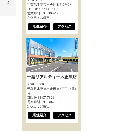
〒260-0017
様
千葉県千葉市中央区要町6番3号
TEL: 043-224-0021
営業時間：9：30～19：00
定休日：水曜日
店舗紹介
アクセス
千葉リアルティー木更津店
〒292-0009
千葉県木更津市金田東6丁目27番4
号
TEL:0438-97-7821
営業時間：9：30～19：00
定休日：水曜日
店舗紹介
アクセス