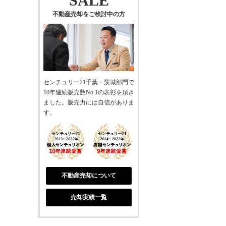
SALE
不動産売却をご検討中の方
センチュリー21千葉・茨城部門で
10年連続販売数No.1の表彰を頂き
ました。販売力には自信がありま
す。
不動産売却について
売却実績一覧