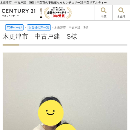
木更津市 中古戸建 S様 | 千葉市の不動産ならセンチュリー21千葉リアルティー
千葉
木更津
TOPページ
>
お客様の声一覧
>
木更津市 中古戸建 S様
木更津市 中古戸建 S様