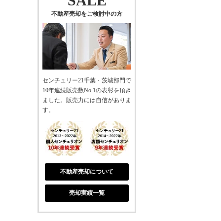
SALE
不動産売却をご検討中の方
センチュリー21千葉・茨城部門で
10年連続販売数No.1の表彰を頂き
ました。販売力には自信がありま
す。
不動産売却について
売却実績一覧