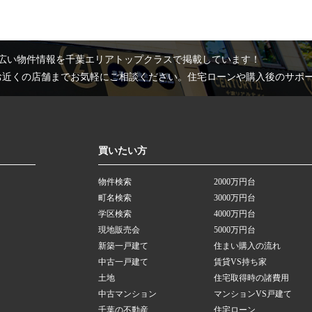
広い物件情報を千葉エリアトップクラスで掲載しています！
お近くの店舗までお気軽にご相談ください。住宅ローンや購入後のサポ
買いたい方
物件検索
2000万円台
町名検索
3000万円台
学区検索
4000万円台
現地販売会
5000万円台
新築一戸建て
住まい購入の流れ
中古一戸建て
賃貸VS持ち家
土地
住宅取得時の諸費用
中古マンション
マンションVS戸建て
千葉の不動産
住宅ローン