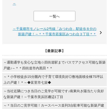
～
一覧へ
～千葉都市モノレール2号線「みつわ台」駅徒歩８分の
新築戸建！～＊＊千葉市若葉区みつわ台３丁目＊＊
【最新記事】
～通勤通学も安心な立地☆四街道駅までバスでアクセス可能な新築
戸建♪～＊＊四街道市内黒田＊＊
～＊小学校徒歩15分圏内で子育て環境良好◎敷地面積全棟75坪以
上の戸建！＊～◆富里市七栄◆
～当社近隣につき当日のご見学が可能です♪南東向き陽当たり良好
な新築戸建！～千葉市美浜区磯辺1丁目
～＊当日のご見学可能！カースペース並列3台駐車可能な新築戸建