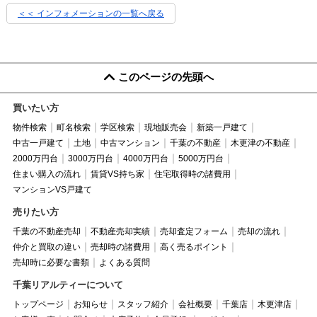
＜＜ インフォメーションの一覧へ戻る
このページの先頭へ
買いたい方
物件検索
町名検索
学区検索
現地販売会
新築一戸建て
中古一戸建て
土地
中古マンション
千葉の不動産
木更津の不動産
2000万円台
3000万円台
4000万円台
5000万円台
住まい購入の流れ
賃貸VS持ち家
住宅取得時の諸費用
マンションVS戸建て
売りたい方
千葉の不動産売却
不動産売却実績
売却査定フォーム
売却の流れ
仲介と買取の違い
売却時の諸費用
高く売るポイント
売却時に必要な書類
よくある質問
千葉リアルティーについて
トップページ
お知らせ
スタッフ紹介
会社概要
千葉店
木更津店