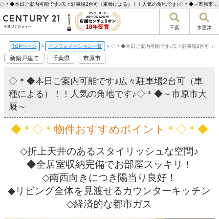
◇＊◆本日ご案内可能です♪広々駐車場2台可（車種による）！！人気の角地です♪◇＊◆～市原市大厩～【更新】 | 千葉市の不動産ならセンチュリー21千葉リアルティー
千葉
木更津
TOPページ
>
インフォメーション一覧
>
◇＊◆本日ご案内可能です♪広々駐車場2台可（
新築戸建て
千葉県
市原市
◇＊◆本日ご案内可能です♪広々駐車場2台可（車
種による）！！人気の角地です♪◇＊◆～市原市大
厩～
◆＊◇＊
物件おすすめポイント
＊◇＊◆
◇折上天井のあるスタイリッシュな空間♪
◆全居室収納完備でお部屋スッキリ！
◇南西向きにつき陽当り良好！
◆リビング全体を見渡せるカウンターキッチン
◇経済的な都市ガス