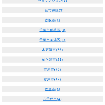
中古マンション(5)
千葉市緑区(3)
香取市(1)
千葉市稲毛区(3)
千葉市美浜区(1)
木更津市(76)
袖ケ浦市(21)
市原市(76)
君津市(17)
佐倉市(4)
八千代市(4)