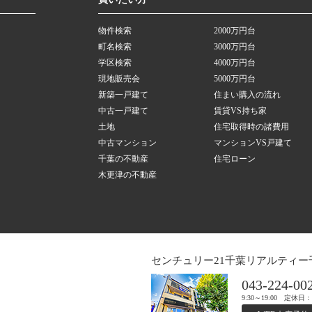
物件検索
2000万円台
町名検索
3000万円台
学区検索
4000万円台
現地販売会
5000万円台
新築一戸建て
住まい購入の流れ
中古一戸建て
賃貸VS持ち家
土地
住宅取得時の諸費用
中古マンション
マンションVS戸建て
千葉の不動産
住宅ローン
木更津の不動産
センチュリー21千葉リアルティー
043-224-00
9:30～19:00 定休