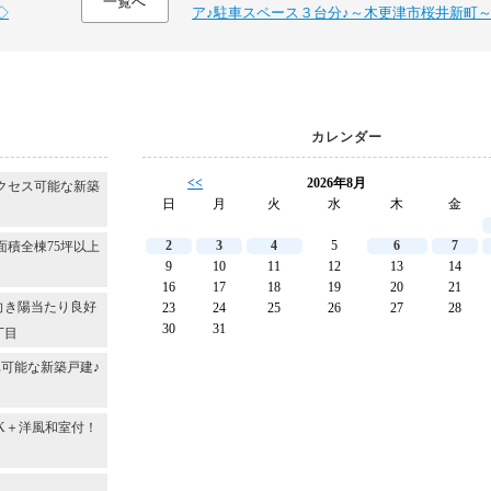
一覧へ
◇
ア♪駐車スペース３台分♪～木更津市桜井新町
カレンダー
<<
2026年8月
クセス可能な新築
日
月
火
水
木
金
2
3
4
5
6
7
面積全棟75坪以上
9
10
11
12
13
14
16
17
18
19
20
21
向き陽当たり良好
23
24
25
26
27
28
30
31
丁目
可能な新築戸建♪
DK＋洋風和室付！
～