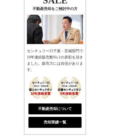
SALE
不動産売却をご検討中の方
センチュリー21千葉・茨城部門で
10年連続販売数No.1の表彰を頂き
ました。販売力には自信がありま
す。
不動産売却について
売却実績一覧