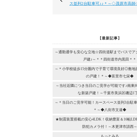
ス並列2台駐車可♪♪＊～◇茂原市高師
【最新記事】
～通勤通学も安心な立地☆四街道駅までバスでア
戸建♪～＊＊四街道市内黒田＊＊
～＊小学校徒歩15分圏内で子育て環境良好◎敷地
の戸建！＊～◆富里市七栄◆
～当社近隣につき当日のご見学が可能です♪南東
な新築戸建！～千葉市美浜区磯辺1
～＊当日のご見学可能！カースペース並列3台駐車
＊～◆八街市文違◆
★制震装置搭載の安心4LDK！収納豊富＆16帖L
防犯カメラ付！～木更津市請西
もっとみる