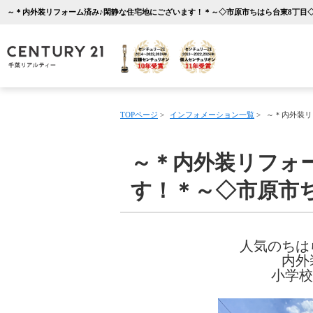
TOPページ
>
インフォメーション一覧
>
～＊内外装リ
～＊内外装リフォ
す！＊～◇市原市
人気のちは
内外
小学校