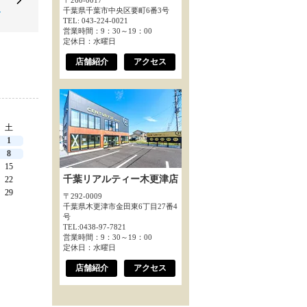
〒260-0017
～
千葉県千葉市中央区要町6番3号
TEL: 043-224-0021
営業時間：9：30～19：00
定休日：水曜日
店舗紹介
アクセス
土
1
8
15
千葉リアルティー木更津店
22
29
〒292-0009
千葉県木更津市金田東6丁目27番4
号
TEL:0438-97-7821
営業時間：9：30～19：00
定休日：水曜日
店舗紹介
アクセス