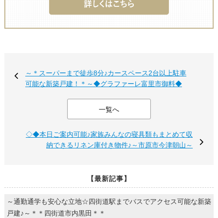
～＊スーパーまで徒歩8分♪カースペース2台以上駐車
可能な新築戸建！＊～◆グラファーレ富里市御料◆
一覧へ
◇◆本日ご案内可能♪家族みんなの寝具類もまとめて収
納できるリネン庫付き物件♪～市原市今津朝山～
【最新記事】
～通勤通学も安心な立地☆四街道駅までバスでアクセス可能な新築
戸建♪～＊＊四街道市内黒田＊＊