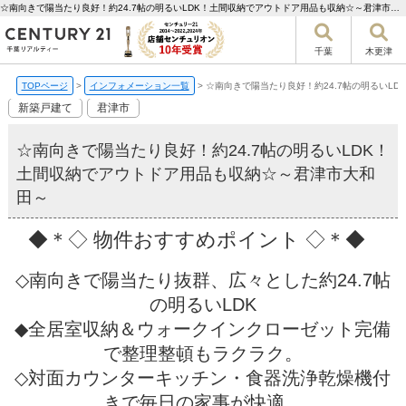
☆南向きで陽当たり良好！約24.7帖の明るいLDK！土間収納でアウトドア用品も収納☆～君津市大和田～【更新】 | 千葉市の不動産ならセンチュリー21千葉リアルティー
千葉
木更津
TOPページ
>
インフォメーション一覧
>
☆南向きで陽当たり良好！約24.7帖の明るいL
新築戸建て
君津市
☆南向きで陽当たり良好！約24.7帖の明るいLDK！
土間収納でアウトドア用品も収納☆～君津市大和
田～
◆＊◇ 物件おすすめポイント ◇＊◆
◇南向きで陽当たり抜群、広々とした約24.7帖
の明るいLDK
◆全居室収納＆ウォークインクローゼット完備
で整理整頓もラクラク。
◇対面カウンターキッチン・食器洗浄乾燥機付
きで毎日の家事が快適。