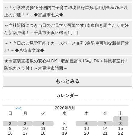
～＊小学校徒歩15分圏内で子育て環境良好◎敷地面積全棟75坪以
上の戸建！＊～◆富里市七栄◆
～当社近隣につき当日のご見学が可能です♪南東向き陽当たり良好
な新築戸建！～千葉市美浜区磯辺1丁目
～＊当日のご見学可能！カースペース並列3台駐車可能な新築戸建
♪＊～◆八街市文違◆
★制震装置搭載の安心4LDK！収納豊富＆16帖LDK＋洋風和室付！
防犯カメラ付！～木更津市請西～
もっとみる
カレンダー
2026年8月
<<
日
月
火
水
木
金
土
1
2
3
4
5
6
7
8
9
10
11
12
13
14
15
16
17
18
19
20
21
22