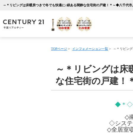
TOPページ
>
インフォメーション一覧
>
～＊リビング
～＊リビングは床
な住宅街の戸建！＊
◆＊◇
◇
◇システ
◇全居室