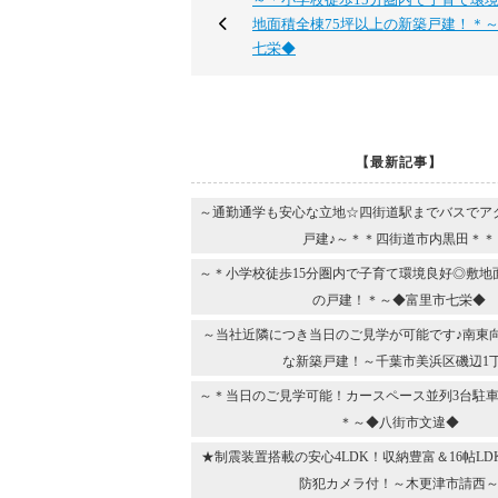
地面積全棟75坪以上の新築戸建！＊
七栄◆
【最新記事】
～通勤通学も安心な立地☆四街道駅までバスでア
戸建♪～＊＊四街道市内黒田＊＊
～＊小学校徒歩15分圏内で子育て環境良好◎敷地
の戸建！＊～◆富里市七栄◆
～当社近隣につき当日のご見学が可能です♪南東
な新築戸建！～千葉市美浜区磯辺1
～＊当日のご見学可能！カースペース並列3台駐車
＊～◆八街市文違◆
★制震装置搭載の安心4LDK！収納豊富＆16帖L
防犯カメラ付！～木更津市請西