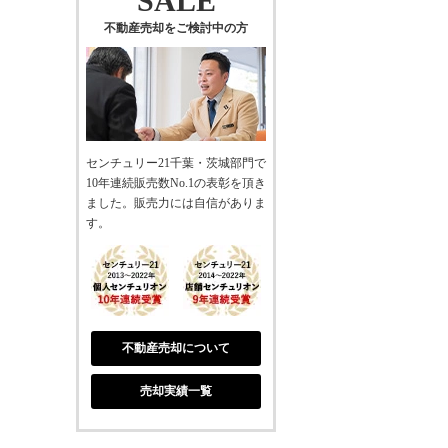
SALE
不動産売却をご検討中の方
センチュリー21千葉・茨城部門で
10年連続販売数No.1の表彰を頂き
ました。販売力には自信がありま
す。
不動産売却について
売却実績一覧