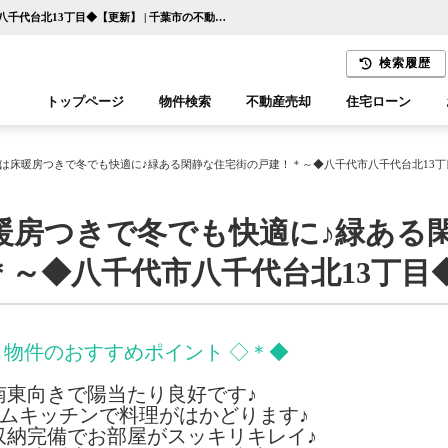
～＊リビングは床暖房つきで冬でも快適に♪緑ある閑静な住宅街の戸建！＊～◆八千代市八千代台北13丁目◆【更新】 | 千葉市の不動産ならセンチュリー21千葉リアルティー
検索履歴
トップページ
物件検索
不動産売却
住宅ローン
千葉エリア
木更津エリア
は床暖房つきで冬でも快適に♪緑ある閑静な住宅街の戸建！＊～◆八千代市八千代台北13丁
暖房つきで冬でも快適に♪緑ある
～◆八千代市八千代台北13丁目
 物件のおすすめポイント ◇＊◆
南東向きで陽当たり良好です♪
ムキッチンで料理がはかどります♪
収納完備でお部屋がスッキリキレイ♪