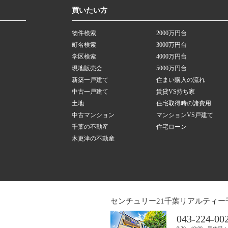
買いたい方
物件検索
2000万円台
町名検索
3000万円台
学区検索
4000万円台
現地販売会
5000万円台
新築一戸建て
住まい購入の流れ
中古一戸建て
賃貸VS持ち家
土地
住宅取得時の諸費用
中古マンション
マンションVS戸建て
千葉の不動産
住宅ローン
木更津の不動産
センチュリー21千葉リアルティー
043-224-00