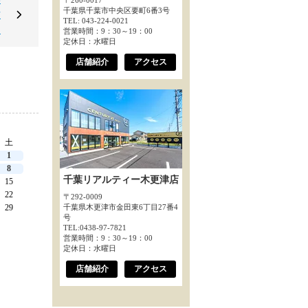
〒260-0017
千葉県千葉市中央区要町6番3号
市
TEL: 043-224-0021
～
営業時間：9：30～19：00
定休日：水曜日
店舗紹介
アクセス
土
1
8
千葉リアルティー木更津店
15
22
〒292-0009
29
千葉県木更津市金田東6丁目27番4
号
TEL:0438-97-7821
営業時間：9：30～19：00
定休日：水曜日
店舗紹介
アクセス