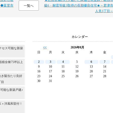
～◆富里市
級6・耐震等級3取得の長期優良住宅★～君津
一覧へ
人見3丁目
カレンダー
<<
2026年8月
クセス可能な新築
日
月
火
水
木
金
2
3
4
5
6
7
面積全棟75坪以上
9
10
11
12
13
14
16
17
18
19
20
21
向き陽当たり良好
23
24
25
26
27
28
30
31
丁目
可能な新築戸建♪
DK＋洋風和室付！
～