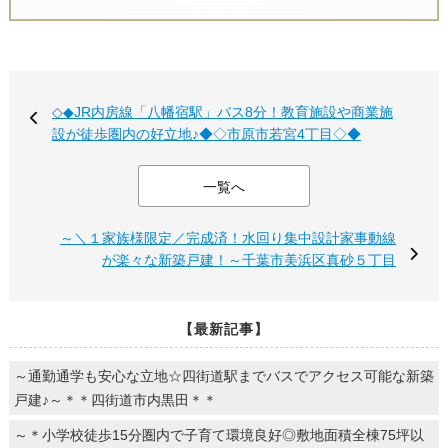
◇◆JR内房線「八幡宿駅」バス8分！教育施設や商業施
設が徒歩圏内の好立地♪◆◇市原市若宮4丁目◇◆
一覧へ
～＼１家族様限定／完成済！水回り集中設計家事動線
が楽々な新築戸建！～千葉市美浜区真砂５丁目
【最新記事】
～通勤通学も安心な立地☆四街道駅までバスでアクセス可能な新築
戸建♪～＊＊四街道市内黒田＊＊
～＊小学校徒歩15分圏内で子育て環境良好◎敷地面積全棟75坪以