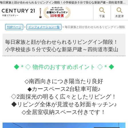
毎日家族と顔が合わせられるリビングイン階段！小学校徒歩５分で安心な新築戸建～四街道市栗山【更新】 | 千葉市の不動産ならセンチュリー21千葉リアルティー
千葉
木更津
TOPページ
>
インフォメーション一覧
>
毎日家族と顔が合わせられるリビングイン階段！
毎日家族と顔が合わせられるリビングイン階段！
小学校徒歩５分で安心な新築戸建～四街道市栗山
◆＊◇ 物件のおすすめポイント ◇＊◆
◇南西向きにつき陽当たり良好
◆カースペース2台駐車可能♪
◇2面採光の明るく広々としたリビング！
◆リビング全体が見渡せる対面キッチン♪
◇全居室収納スペース付きです！