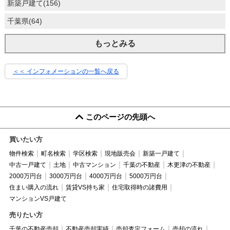
新築戸建て(156)
千葉県(64)
もっとみる
＜＜ インフォメーションの一覧へ戻る
このページの先頭へ
買いたい方
物件検索
町名検索
学区検索
現地販売会
新築一戸建て
中古一戸建て
土地
中古マンション
千葉の不動産
木更津の不動産
2000万円台
3000万円台
4000万円台
5000万円台
住まい購入の流れ
賃貸VS持ち家
住宅取得時の諸費用
マンションVS戸建て
売りたい方
千葉の不動産売却
不動産売却実績
売却査定フォーム
売却の流れ