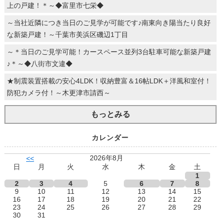
上の戸建！＊～◆富里市七栄◆
～当社近隣につき当日のご見学が可能です♪南東向き陽当たり良好
な新築戸建！～千葉市美浜区磯辺1丁目
～＊当日のご見学可能！カースペース並列3台駐車可能な新築戸建
♪＊～◆八街市文違◆
★制震装置搭載の安心4LDK！収納豊富＆16帖LDK＋洋風和室付！
防犯カメラ付！～木更津市請西～
もっとみる
カレンダー
2026年8月
<<
日
月
火
水
木
金
土
1
2
3
4
5
6
7
8
9
10
11
12
13
14
15
16
17
18
19
20
21
22
23
24
25
26
27
28
29
30
31