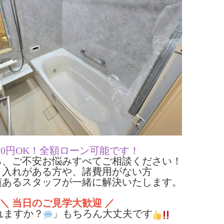
金0円OK！全額ローン可能です！
る、ご不安お悩みすべてご相談ください！
り入れがある方や、諸費用がない方
績あるスタッフが一緒に解決いたします。
＼ 当日のご見学大歓迎 ／
れますか？
」もちろん大丈夫です