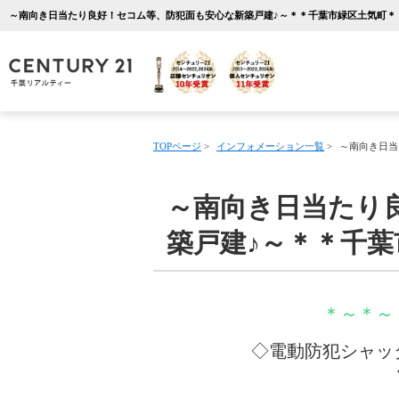
TOPページ
>
インフォメーション一覧
>
～南向き日当
～南向き日当たり
築戸建♪～＊＊千
＊～＊～
◇電動防犯シャッ