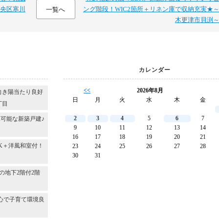
央区寒川
ング階段！WIC2箇所＋リネン庫で収納充実★
一覧へ
木更津市貝渕
カレンダー
<<
2026年8月
向き陽当たり良好
日
月
火
水
木
金
丁目
2
3
4
5
6
7
可能な新築戸建♪
9
10
11
12
13
14
16
17
18
19
20
21
DK＋洋風和室付！
23
24
25
26
27
28
30
31
～
の地下2階付2階
心で子育て環境良