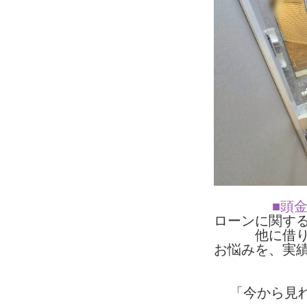
■頭
ローンに関す
他に借
お悩みを、実
「今から見