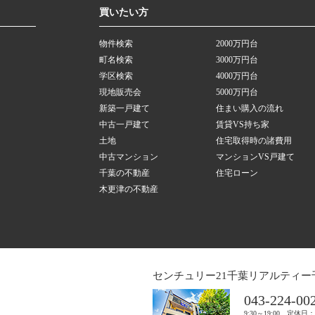
買いたい方
物件検索
2000万円台
町名検索
3000万円台
学区検索
4000万円台
現地販売会
5000万円台
新築一戸建て
住まい購入の流れ
中古一戸建て
賃貸VS持ち家
土地
住宅取得時の諸費用
中古マンション
マンションVS戸建て
千葉の不動産
住宅ローン
木更津の不動産
センチュリー21千葉リアルティー
043-224-00
9:30～19:00 定休