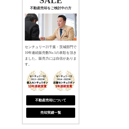
SALE
不動産売却をご検討中の方
センチュリー21千葉・茨城部門で
10年連続販売数No.1の表彰を頂き
ました。販売力には自信がありま
す。
不動産売却について
売却実績一覧