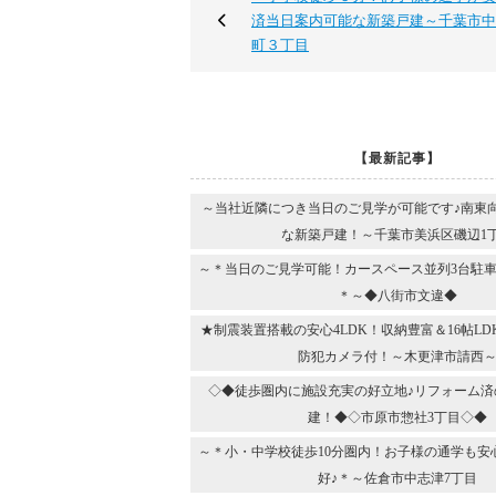
済当日案内可能な新築戸建～千葉市中
町３丁目
【最新記事】
～当社近隣につき当日のご見学が可能です♪南東
な新築戸建！～千葉市美浜区磯辺1
～＊当日のご見学可能！カースペース並列3台駐車
＊～◆八街市文違◆
★制震装置搭載の安心4LDK！収納豊富＆16帖L
防犯カメラ付！～木更津市請西
◇◆徒歩圏内に施設充実の好立地♪リフォーム済
建！◆◇市原市惣社3丁目◇◆
～＊小・中学校徒歩10分圏内！お子様の通学も安
好♪＊～佐倉市中志津7丁目