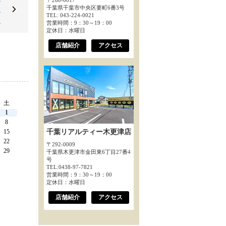
〒260-0017
千葉県千葉市中央区要町6番3号
～
TEL: 043-224-0021
～
営業時間：9：30～19：00
定休日：水曜日
店舗紹介
アクセス
土
1
8
15
千葉リアルティー木更津店
22
〒292-0009
29
千葉県木更津市金田東6丁目27番4
号
TEL:0438-97-7821
営業時間：9：30～19：00
定休日：水曜日
店舗紹介
アクセス