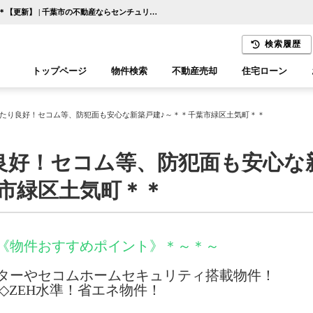
～南向き日当たり良好！セコム等、防犯面も安心な新築戸建♪～＊＊千葉市緑区土気町＊＊【更新】 | 千葉市の不動産ならセンチュリー21千葉リアルティー
検索履歴
トップページ
物件検索
不動産売却
住宅ローン
千葉エリア
木更津エリア
たり良好！セコム等、防犯面も安心な新築戸建♪～＊＊千葉市緑区土気町＊＊
良好！セコム等、防犯面も安心な
葉市緑区土気町＊＊
《物件おすすめポイント》＊～＊～
ターやセコムホームセキュリティ搭載物件！
◇ZEH水準！省エネ物件！