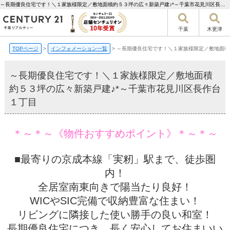
～長期優良住宅です！＼１家族様限定／敷地面積約５３坪の広々新築戸建♪*～千葉市花見川区長作台１丁目【更新】 | 千葉市の不動産ならセンチュリー21千葉リアルティー
千葉
木更津
TOPページ
>
インフォメーション一覧
>
～長期優良住宅です！＼１家族様限定／敷地面積
～長期優良住宅です！＼１家族様限定／敷地面積
約５３坪の広々新築戸建♪*～千葉市花見川区長作台
１丁目
＊～＊～《物件おすすめポイント》＊～＊～
■最寄りの京成本線「実籾」駅まで、徒歩圏
内！
全居室南東向きで陽当たり良好！
WICやSIC完備で収納豊富な住まい！
リビングに隣接した使い勝手の良い和室！
長期優良住宅につき、長く安心してお住まいい