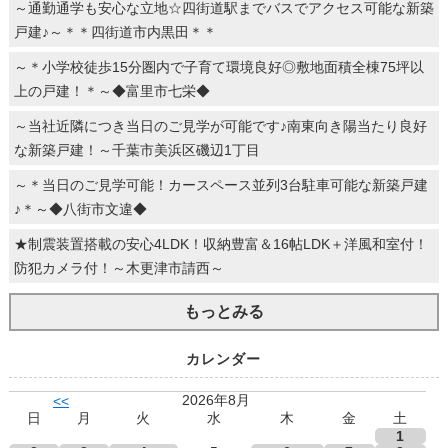
～通勤通学も安心な立地☆四街道駅までバスでアクセス可能な新築
戸建♪～＊＊四街道市内黒田＊＊
～＊小学校徒歩15分圏内で子育て環境良好◎敷地面積全棟75坪以
上の戸建！＊～◆富里市七栄◆
～当社近隣につき当日のご見学が可能です♪南東向き陽当たり良好
な新築戸建！～千葉市美浜区磯辺1丁目
～＊当日のご見学可能！カースペース並列3台駐車可能な新築戸建
♪＊～◆八街市文違◆
★制震装置搭載の安心4LDK！収納豊富＆16帖LDK＋洋風和室付！
防犯カメラ付！～木更津市請西～
もっとみる
カレンダー
2026年8月
<<
日
月
火
水
木
金
土
1