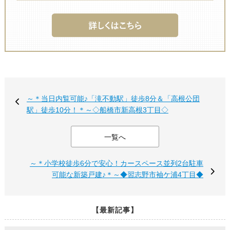
～＊当日内覧可能♪「滝不動駅」徒歩8分＆「高根公団
駅」徒歩10分！＊～◇船橋市新高根3丁目◇
一覧へ
～＊小学校徒歩6分で安心！カースペース並列2台駐車
可能な新築戸建♪＊～◆習志野市袖ケ浦4丁目◆
【最新記事】