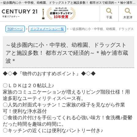
～徒歩圏内に小・中学校、幼稚園、ドラッグストアと施設多数！ 都市ガスで経済的～＊袖ケ浦市蔵波＊【更新】 | 千葉市の不動産ならセンチュリー21千葉リアルティー
千葉
木更津
TOPページ
>
インフォメーション一覧
>
～徒歩圏内に小・中学校、幼稚園、ドラッグスト
～徒歩圏内に小・中学校、幼稚園、ドラッグスト
アと施設多数！ 都市ガスで経済的～＊袖ケ浦市蔵
波＊
◆◇◆『物件のおすすめポイント』◆◇◆
〇ＬＤＫは２０帖以上♪
家族のコミュニケーションが増えるリビング階段仕様！用
途多彩なユーティリティスペース有。
〇人気の対面式キッチン！ご家族の様子を見ながら作業
可！便利な浄水器付
〇食後の片付けを手伝ってくれる心強い味方！食洗機♪憂鬱
だった時間を趣味の時間に。
〇キッチンの近くには便利なパントリー付き♪