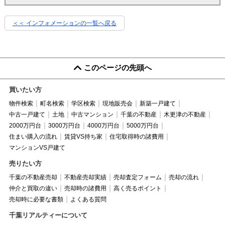
＜＜ インフォメーションの一覧へ戻る
このページの先頭へ
買いたい方
物件検索
町名検索
学区検索
現地販売会
新築一戸建て
中古一戸建て
土地
中古マンション
千葉の不動産
木更津の不動産
2000万円台
3000万円台
4000万円台
5000万円台
住まい購入の流れ
賃貸VS持ち家
住宅取得時の諸費用
マンションVS戸建て
売りたい方
千葉の不動産売却
不動産売却実績
売却査定フォーム
売却の流れ
仲介と買取の違い
売却時の諸費用
高く売るポイント
売却時に必要な書類
よくある質問
千葉リアルティーについて