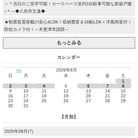
～＊当日のご見学可能！カースペース並列3台駐車可能な新築戸建
♪＊～◆八街市文違◆
★制震装置搭載の安心4LDK！収納豊富＆16帖LDK＋洋風和室付！
防犯カメラ付！～木更津市請西～
もっとみる
カレンダー
2026年8月
<<
日
月
火
水
木
金
土
1
2
3
4
5
6
7
8
9
10
11
12
13
14
15
16
17
18
19
20
21
22
23
24
25
26
27
28
29
30
31
【月別】
2026年08月(7)