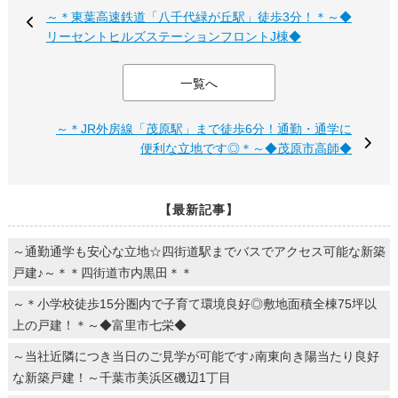
～＊東葉高速鉄道「八千代緑が丘駅」徒歩3分！＊～◆
リーセントヒルズステーションフロントJ棟◆
一覧へ
～＊JR外房線「茂原駅」まで徒歩6分！通勤・通学に
便利な立地です◎＊～◆茂原市高師◆
【最新記事】
～通勤通学も安心な立地☆四街道駅までバスでアクセス可能な新築
戸建♪～＊＊四街道市内黒田＊＊
～＊小学校徒歩15分圏内で子育て環境良好◎敷地面積全棟75坪以
上の戸建！＊～◆富里市七栄◆
～当社近隣につき当日のご見学が可能です♪南東向き陽当たり良好
な新築戸建！～千葉市美浜区磯辺1丁目