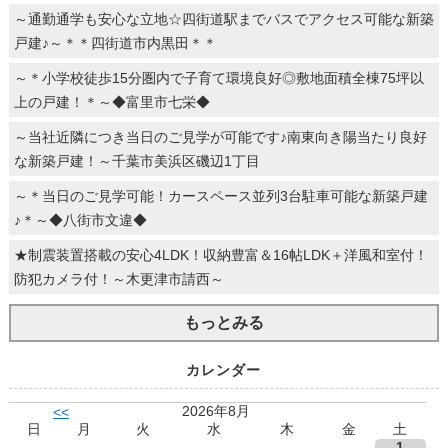
～通勤通学も安心な立地☆四街道駅までバスでアクセス可能な新築
戸建♪～＊＊四街道市内黒田＊＊
～＊小学校徒歩15分圏内で子育て環境良好◎敷地面積全棟75坪以
上の戸建！＊～◆富里市七栄◆
～当社近隣につき当日のご見学が可能です♪南東向き陽当たり良好
な新築戸建！～千葉市美浜区磯辺1丁目
～＊当日のご見学可能！カースペース並列3台駐車可能な新築戸建
♪＊～◆八街市文違◆
★制震装置搭載の安心4LDK！収納豊富＆16帖LDK＋洋風和室付！
防犯カメラ付！～木更津市請西～
もっとみる
カレンダー
2026年8月
<<
日
月
火
水
木
金
土
1