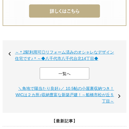
～＊2駅利用可◎リフォーム済みのオシャレなデザイン
住宅です♪＊～◆八千代市八千代台北14丁目◆
一覧へ
＼角地で陽当たり良好♪／ 10.5帖の小屋裏収納つき！
WICは２カ所♪収納豊富な新築戸建！～船橋市松が丘５
丁目～
【最新記事】