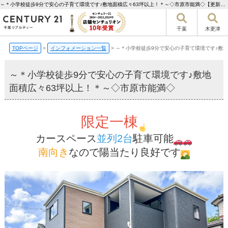
～＊小学校徒歩9分で安心の子育て環境です♪敷地面積広々63坪以上！＊～◇市原市能満◇【更新】 | 千葉市の不動産ならセンチュリー21千葉リアルティー
千葉
木更津
TOPページ
>
インフォメーション一覧
>
～＊小学校徒歩9分で安心の子育て環境です♪敷地
～＊小学校徒歩9分で安心の子育て環境です♪敷地
面積広々63坪以上！＊～◇市原市能満◇
限定一棟
カースペース
並列2台
駐車可能
南向き
なので陽当たり良好です