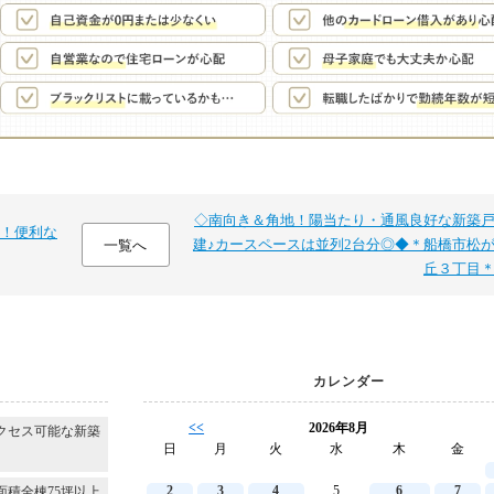
◇南向き＆角地！陽当たり・通風良好な新築
！便利な
建♪カースペースは並列2台分◎◆＊船橋市松
一覧へ
丘３丁目
カレンダー
<<
2026年8月
クセス可能な新築
日
月
火
水
木
金
2
3
4
5
6
7
面積全棟75坪以上