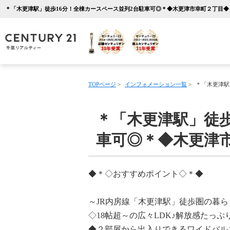
TOPページ
>
インフォメーション一覧
>
＊「木更津駅
＊「木更津駅」徒歩
車可◎＊◆木更津
◆＊◇おすすめポイント◇＊◆
～JR内房線「木更津駅」徒歩圏の暮
◇18帖超～の広々LDK♪解放感たっぷ
◆２部屋から出入りできるワイドバル