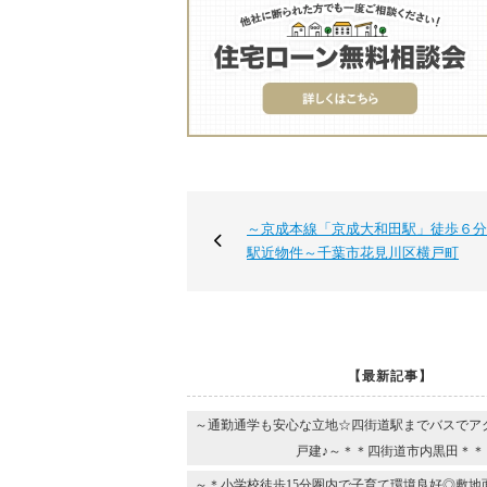
～京成本線「京成大和田駅」徒歩６分
駅近物件～千葉市花見川区横戸町
【最新記事】
～通勤通学も安心な立地☆四街道駅までバスでア
戸建♪～＊＊四街道市内黒田＊＊
～＊小学校徒歩15分圏内で子育て環境良好◎敷地