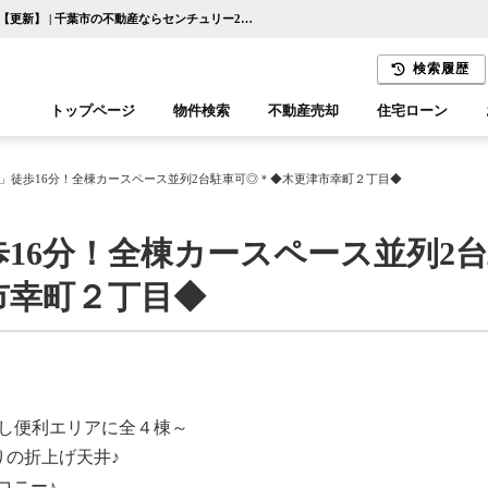
＊「木更津駅」徒歩16分！全棟カースペース並列2台駐車可◎＊◆木更津市幸町２丁目◆【更新】 | 千葉市の不動産ならセンチュリー21千葉リアルティー
検索履歴
トップページ
物件検索
不動産売却
住宅ローン
千葉エリア
木更津エリア
」徒歩16分！全棟カースペース並列2台駐車可◎＊◆木更津市幸町２丁目◆
16分！全棟カースペース並列2
市幸町２丁目◆
らし便利エリアに全４棟～
りの折上げ天井♪
コニー♪