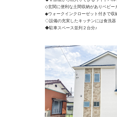
◇玄関に便利な土間収納がありベビー
◆ウォークインクローゼット付きで収
◇設備の充実したキッチンには食洗器
◆駐車スペース並列２台分♪