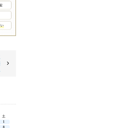
戸
が
＊
土
1
8