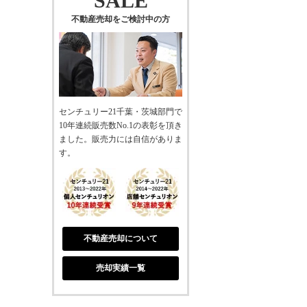
SALE
不動産売却をご検討中の方
センチュリー21千葉・茨城部門で
10年連続販売数No.1の表彰を頂き
ました。販売力には自信がありま
す。
不動産売却について
売却実績一覧