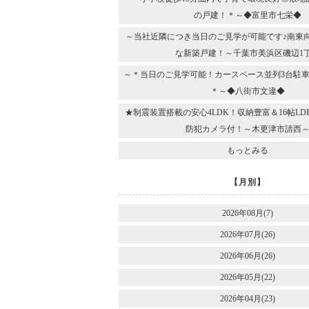
の戸建！＊～◆富里市七栄◆
～当社近隣につき当日のご見学が可能です♪南東
な新築戸建！～千葉市美浜区磯辺1
～＊当日のご見学可能！カースペース並列3台駐車
＊～◆八街市文違◆
★制震装置搭載の安心4LDK！収納豊富＆16帖L
防犯カメラ付！～木更津市請西
もっとみる
【月別】
2026年08月(7)
2026年07月(26)
2026年06月(26)
2026年05月(22)
2026年04月(23)