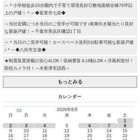
～＊小学校徒歩15分圏内で子育て環境良好◎敷地面積全棟75坪以
上の戸建！＊～◆富里市七栄◆
～当社近隣につき当日のご見学が可能です♪南東向き陽当たり良好
な新築戸建！～千葉市美浜区磯辺1丁目
～＊当日のご見学可能！カースペース並列3台駐車可能な新築戸建
♪＊～◆八街市文違◆
★制震装置搭載の安心4LDK！収納豊富＆16帖LDK＋洋風和室付！
防犯カメラ付！～木更津市請西～
もっとみる
カレンダー
2026年8月
<<
日
月
火
水
木
金
土
1
2
3
4
5
6
7
8
9
10
11
12
13
14
15
16
17
18
19
20
21
22