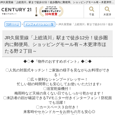
JR久留里線「上総清川」駅まで徒歩12分！徒歩圏内に郵便局、ショッピングモール有～木更津市ほたる野２丁目～【更新】 | 千葉市の不動産ならセンチュリー21千葉リアルティー
千葉
木更津
TOPページ
>
インフォメーション一覧
>
JR久留里線「上総清川」駅まで徒歩12分！徒
JR久留里線「上総清川」駅まで徒歩12分！徒歩圏
内に郵便局、ショッピングモール有～木更津市ほ
たる野２丁目～
◆◇◆『物件のおすすめポイント』◆◇◆
〇人気の対面式キッチン！ご家族の様子を見ながらお料理ができ
る！
〇広々便利なシャンプードレッサー！
忙しい朝の時間帯にも安心してお使いいただけます♪
〇浴室乾燥機付！
梅雨時など天候の良くない日でもしっかり乾かせます！
〇来訪者の顔が確認できるTVモニター付きインターフォン！防犯面
でも活躍！
〇カースペース３台付き！
来客時やセカンドカーをお持ちの方も安心◎