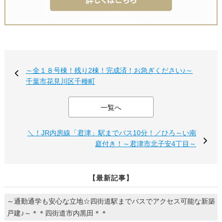
～全１８号棟！残り2棟！完成済！お急ぎください♪～
千葉市花見川区千種町
一覧へ
＼！JR内房線「君津」駅までバス10分！／ひろ～い南
庭付き！～君津市北子安4丁目～
【最新記事】
～通勤通学も安心な立地☆四街道駅までバスでアクセス可能な新築
戸建♪～＊＊四街道市内黒田＊＊