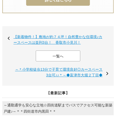
【新着物件！】敷地が約７４坪！自然豊かな住環境♪カ
ースペースは並列3台！ 香取市小見川！
一覧へ
～＊小学校徒歩13分で子育て環境良好◎カースペース
3台可♪♪＊～◆富津市大堀２丁目◆
【最新記事】
～通勤通学も安心な立地☆四街道駅までバスでアクセス可能な新築
戸建♪～＊＊四街道市内黒田＊＊