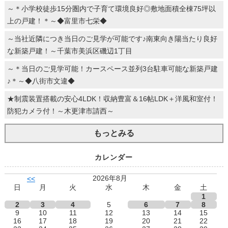
～＊小学校徒歩15分圏内で子育て環境良好◎敷地面積全棟75坪以
上の戸建！＊～◆富里市七栄◆
～当社近隣につき当日のご見学が可能です♪南東向き陽当たり良好
な新築戸建！～千葉市美浜区磯辺1丁目
～＊当日のご見学可能！カースペース並列3台駐車可能な新築戸建
♪＊～◆八街市文違◆
★制震装置搭載の安心4LDK！収納豊富＆16帖LDK＋洋風和室付！
防犯カメラ付！～木更津市請西～
もっとみる
カレンダー
2026年8月
<<
日
月
火
水
木
金
土
1
2
3
4
5
6
7
8
9
10
11
12
13
14
15
16
17
18
19
20
21
22