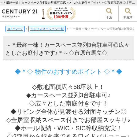
～＊最終一棟！カースペース並列3台駐車可◎広々としたお庭付きです♪＊～◇市原市馬立◇【更新】 | 千葉市の不動産ならセンチュリー21千葉リアルティー
千葉
木更津
TOPページ
>
インフォメーション一覧
>
～＊最終一棟！カースペース並列3台駐車可◎広
～＊最終一棟！カースペース並列3台駐車可◎広々
としたお庭付きです♪＊～◇市原市馬立◇
◆＊◇ 物件のおすすめポイント ◇＊◆
◇敷地面積広々58坪以上！
◆カースペース並列3台駐車可♪
◇広々とした南庭付きです！
◆リビング全体が見渡せる対面キッチン◎
◇全居室収納スペース付きでお部屋スッキリ♪
◆ホール収納・WIC・SIC等収納充実！
◇2部屋から行き来できるワイドバルコニー♪