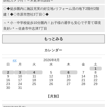
防犯カメラ付！～木更津市請西～
◇◆徒歩圏内に施設充実の好立地♪リフォーム済の地下2階付2階
建！◆◇市原市惣社3丁目◇◆
～＊小・中学校徒歩10分圏内！お子様の通学も安心で子育て環境
良好♪＊～佐倉市中志津7丁目
もっとみる
カレンダー
2026年8月
<<
日
月
火
水
木
金
土
1
2
3
4
5
6
7
8
9
10
11
12
13
14
15
16
17
18
19
20
21
22
23
24
25
26
27
28
29
30
31
【月別】