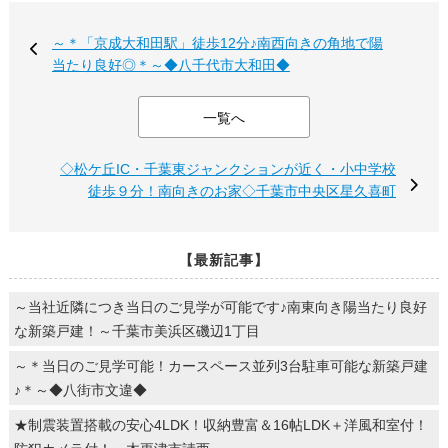
～＊「京成大和田駅」徒歩12分♪南西向きの角地で陽
当たり良好◎＊～◆八千代市大和田◆
一覧へ
◇松ケ丘IC・千葉東ジャンクションが近く・小中学校
徒歩９分！南向きのお家◇千葉市中央区星久喜町
【最新記事】
～当社近隣につき当日のご見学が可能です♪南東向き陽当たり良好
な新築戸建！～千葉市美浜区磯辺1丁目
～＊当日のご見学可能！カースペース並列3台駐車可能な新築戸建
♪＊～◆八街市文違◆
★制震装置搭載の安心4LDK！収納豊富＆16帖LDK＋洋風和室付！