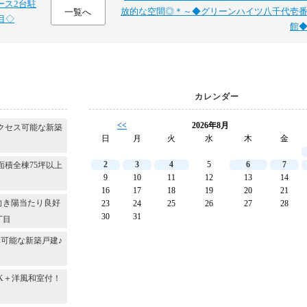
ース2台駐
放的な空間◎＊～◆グリーンハイツ八千代壱
一覧へ
目◇
館
カレンダー
<<
2026年8月
クセス可能な新築
日
月
火
水
木
金
2
3
4
5
6
7
面積全棟75坪以上
9
10
11
12
13
14
16
17
18
19
20
21
向き陽当たり良好
23
24
25
26
27
28
30
31
丁目
可能な新築戸建♪
DK＋洋風和室付！
～