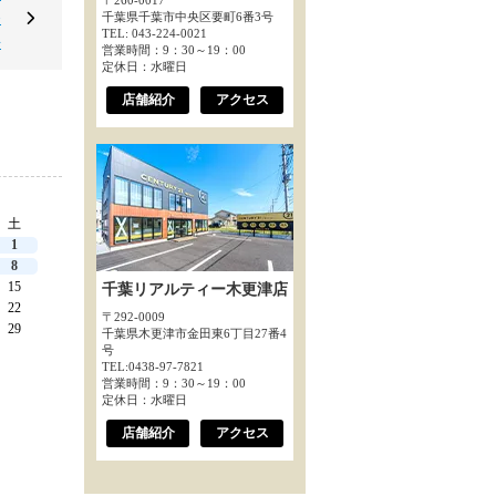
〒260-0017
番
千葉県千葉市中央区要町6番3号
TEL: 043-224-0021
◆
営業時間：9：30～19：00
定休日：水曜日
店舗紹介
アクセス
土
1
8
15
千葉リアルティー木更津店
22
〒292-0009
29
千葉県木更津市金田東6丁目27番4
号
TEL:0438-97-7821
営業時間：9：30～19：00
定休日：水曜日
店舗紹介
アクセス