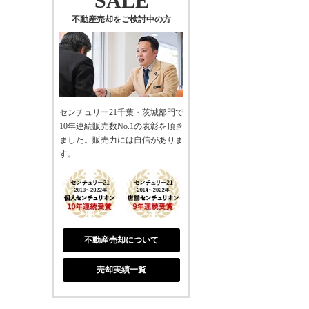
SALE
不動産売却をご検討中の方
センチュリー21千葉・茨城部門で
10年連続販売数No.1の表彰を頂き
ました。販売力には自信がありま
す。
不動産売却について
売却実績一覧