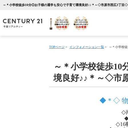
TOPページ
>
インフォメーション一覧
>
～＊小学校徒
～＊小学校徒歩10
境良好♪♪＊～◇市
◆＊◇ 
◇
◇1