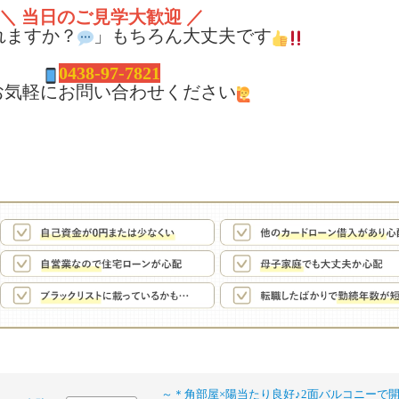
＼ 当日のご見学大歓迎 ／
れますか？
」もちろん大丈夫です
0438-97-7821
お気軽にお問い合わせください
～＊角部屋×陽当たり良好♪2面バルコニーで