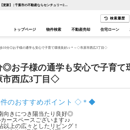
～＊小学校徒歩10分◎お子様の通学も安心で子育て環境良好♪♪＊～◇市原市西広3丁目◇【更新】 | 千葉市の不動産ならセンチュリー21千葉リアルティー
検索履歴
トップページ
物件検索
不動産売却
住宅ローン
千葉エリア
木更津エリア
歩10分◎お子様の通学も安心で子育て環境良好♪♪＊～◇市原市西広3丁目◇
分◎お子様の通学も安心で子育て
原市西広3丁目◇
物件のおすすめポイント ◇＊◆
南向きにつき陽当たり良好◎
◆カースペースございます♪♪
6帖以上の広々としたリビング！