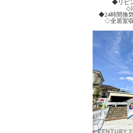
◆リビ
◇
◆24時間換
◇全居室