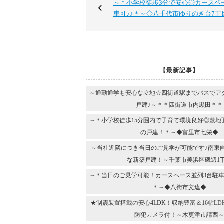
～＊小学校徒歩3分で安心◎カースペ
車可♪♪＊～◇八千代市ゆりのき台7丁
【最新記事】
～通勤通学も安心な立地☆四街道駅までバスでア
戸建♪～＊＊四街道市内黒田＊＊
～＊小学校徒歩15分圏内で子育て環境良好◎敷地
の戸建！＊～◆富里市七栄◆
～当社近隣につき当日のご見学が可能です♪南東
な新築戸建！～千葉市美浜区磯辺1
～＊当日のご見学可能！カースペース並列3台駐車
＊～◆八街市文違◆
★制震装置搭載の安心4LDK！収納豊富＆16帖L
防犯カメラ付！～木更津市請西