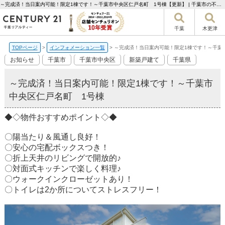
～完成済！当日案内可能！限定1棟です！～千葉市中央区仁戸名町 1号棟【更新】 | 千葉市の不動産ならセンチュリー21千葉リアルティー
千葉
木更津
TOPページ
>
インフォメーション一覧
>
～完成済！当日案内可能！限定1棟です！～千葉
お知らせ
千葉市
千葉市中央区
新築戸建て
千葉県
～完成済！当日案内可能！限定1棟です！～千葉市
中央区仁戸名町 1号棟
◆◇物件おすすめポイント◇◆
〇陽当たり＆風通し良好！
〇安心の宅配ボックスつき！
〇折上天井のリビングで開放的♪
〇対面式キッチンで楽しく料理♪
〇ウォークインクローゼットあり！
〇トイレは2か所についてストレスフリー！