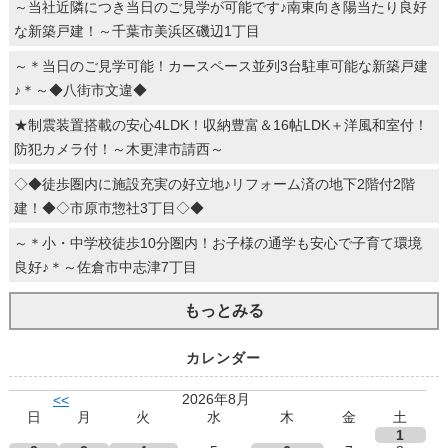
～当社近隣につき当日のご見学が可能です♪南東向き陽当たり良好
な新築戸建！～千葉市美浜区磯辺1丁目
～＊当日のご見学可能！カースペース並列3台駐車可能な新築戸建
♪＊～◆八街市文違◆
★制震装置搭載の安心4LDK！収納豊富＆16帖LDK＋洋風和室付！
防犯カメラ付！～木更津市請西～
◇◆徒歩圏内に施設充実の好立地♪リフォーム済の地下2階付2階
建！◆◇市原市惣社3丁目◇◆
～＊小・中学校徒歩10分圏内！お子様の通学も安心で子育て環境
良好♪＊～佐倉市中志津7丁目
もっとみる
カレンダー
2026年8月
<<
日
月
火
水
木
金
土
1