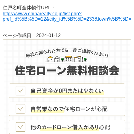
仁戸名町全体物件URL：
https://www.chibarealty.co.jp/list.php?
pref_id%5B%5D=12&city_id%5B%5D=233&town%5B%5D=%90m%
ページ作成日 2024-01-12