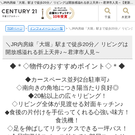
＼JR内房線「大堀」駅まで徒歩20分／ リビングは開放感溢れる折上天井♪～君津市人見～【更新】 | 千葉市の不動産ならセンチュリー21千葉リアルティー
千葉
木更津
TOPページ
>
インフォメーション一覧
>
＼JR内房線「大堀」駅まで徒歩20分／ リビン
＼JR内房線「大堀」駅まで徒歩20分／ リビングは
開放感溢れる折上天井♪～君津市人見～
◆＊◇物件のおすすめポイント◇＊◆
◆カースペース並列2台駐車可♪
◇南向きの角地につき陽当たり良好◎
◆20帖以上の広々リビング！
◇リビング全体が見渡せる対面キッチン♪
◆食後の片付けを手伝ってくれる心強い味方！
食洗機！
◇足を伸ばしてリラックスできる一坪バス！