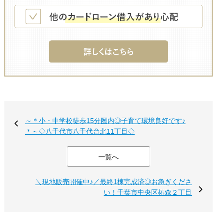
～＊小・中学校徒歩15分圏内◎子育て環境良好です♪
＊～◇八千代市八千代台北11丁目◇
一覧へ
＼現地販売開催中♪／最終1棟完成済◎お急ぎくださ
い！千葉市中央区椿森２丁目