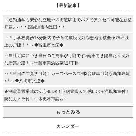
【最新記事】
～通勤通学も安心な立地☆四街道駅までバスでアクセス可能な新築
戸建♪～＊＊四街道市内黒田＊＊
～＊小学校徒歩15分圏内で子育て環境良好◎敷地面積全棟75坪以
上の戸建！＊～◆富里市七栄◆
～当社近隣につき当日のご見学が可能です♪南東向き陽当たり良好
な新築戸建！～千葉市美浜区磯辺1丁目
～＊当日のご見学可能！カースペース並列3台駐車可能な新築戸建
♪＊～◆八街市文違◆
★制震装置搭載の安心4LDK！収納豊富＆16帖LDK＋洋風和室付！
防犯カメラ付！～木更津市請西～
もっとみる
カレンダー