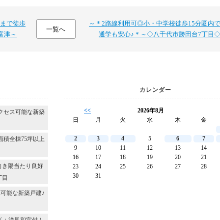
まで徒歩
～＊2路線利用可◎小・中学校徒歩15分圏内
一覧へ
富津～
通学も安心♪＊～◇八千代市勝田台7丁目
カレンダー
<<
2026年8月
クセス可能な新築
日
月
火
水
木
金
2
3
4
5
6
7
面積全棟75坪以上
9
10
11
12
13
14
16
17
18
19
20
21
向き陽当たり良好
23
24
25
26
27
28
30
31
丁目
可能な新築戸建♪