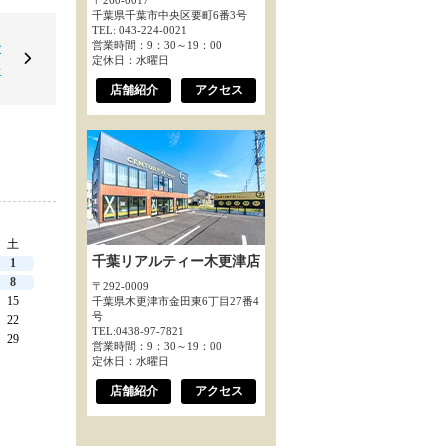
〒260-0017
千葉県千葉市中央区要町6番3号
TEL: 043-224-0021
営業時間：9：30～19：00
で
定休日：水曜日
◇
店舗紹介
アクセス
土
千葉リアルティー木更津店
1
8
〒292-0009
15
千葉県木更津市金田東6丁目27番4
号
22
TEL:0438-97-7821
29
営業時間：9：30～19：00
定休日：水曜日
店舗紹介
アクセス