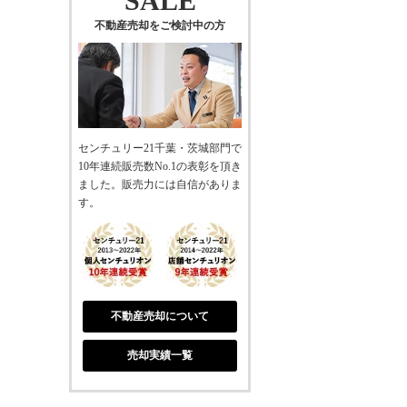
SALE
不動産売却をご検討中の方
センチュリー21千葉・茨城部門で
10年連続販売数No.1の表彰を頂き
ました。販売力には自信がありま
す。
不動産売却について
売却実績一覧