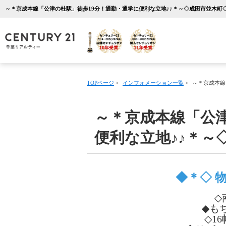
TOPページ
>
インフォメーション一覧
>
～＊京成本線
～＊京成本線「公津
便利な立地♪♪＊～
◆＊◇ 
◇
◆も
◇1