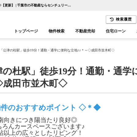
～＊京成本線「公津の杜駅」徒歩19分！通勤・通学に便利な立地♪♪＊～◇成田市並木町◇【更新】 | 千葉市の不動産ならセンチュリー21千葉リアルティー
検索履歴
トップページ
物件検索
不動産売却
住宅ローン
千葉エリア
木更津エリア
「公津の杜駅」徒歩19分！通勤・通学に便利な立地♪♪＊～◇成田市並木町◇
の杜駅」徒歩19分！通勤・通学
◇成田市並木町◇
物件のおすすめポイント ◇＊◆
南向きにつき陽当たり良好◎
ちろんカースペースございます♪
6帖以上の広々としたリビング！