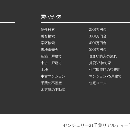
買いたい方
物件検索
2000万円台
町名検索
3000万円台
学区検索
4000万円台
現地販売会
5000万円台
新築一戸建て
住まい購入の流れ
中古一戸建て
賃貸VS持ち家
土地
住宅取得時の諸費用
中古マンション
マンションVS戸建て
千葉の不動産
住宅ローン
木更津の不動産
センチュリー21千葉リアルティー