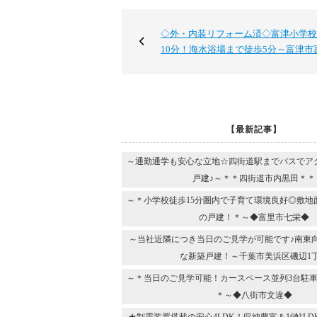
◇外・内装リフォーム済◇富津小学校
10分！海水浴場まで徒歩5分～富津市
【最新記事】
～通勤通学も安心な立地☆四街道駅までバスでア
戸建♪～＊＊四街道市内黒田＊＊
～＊小学校徒歩15分圏内で子育て環境良好◎敷地
の戸建！＊～◆富里市七栄◆
～当社近隣につき当日のご見学が可能です♪南東
な新築戸建！～千葉市美浜区磯辺1
～＊当日のご見学可能！カースペース並列3台駐車
＊～◆八街市文違◆