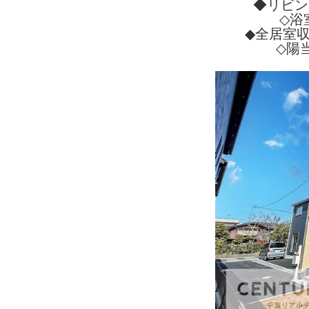
◆リビン
◇浴
◆全居室
◇陽