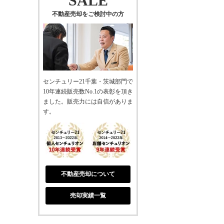
SALE
不動産売却をご検討中の方
センチュリー21千葉・茨城部門で
10年連続販売数No.1の表彰を頂き
ました。販売力には自信がありま
す。
不動産売却について
売却実績一覧