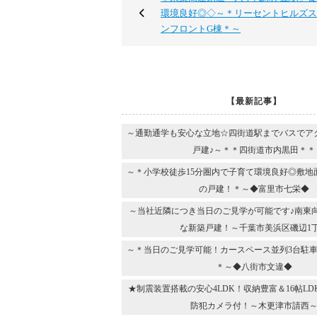
環境良好◎◇～＊リーセントヒルズス
ンフロントG棟＊～
【最新記事】
～通勤通学も安心な立地☆四街道駅までバスでア
戸建♪～＊＊四街道市内黒田＊＊
～＊小学校徒歩15分圏内で子育て環境良好◎敷地
の戸建！＊～◆富里市七栄◆
～当社近隣につき当日のご見学が可能です♪南東
な新築戸建！～千葉市美浜区磯辺1
～＊当日のご見学可能！カースペース並列3台駐車
＊～◆八街市文違◆
★制震装置搭載の安心4LDK！収納豊富＆16帖L
防犯カメラ付！～木更津市請西