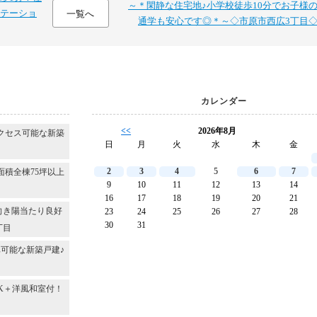
～＊閑静な住宅地♪小学校徒歩10分でお子様
テーショ
一覧へ
通学も安心です◎＊～◇市原市西広3丁目
カレンダー
<<
2026年8月
クセス可能な新築
日
月
火
水
木
金
2
3
4
5
6
7
面積全棟75坪以上
9
10
11
12
13
14
16
17
18
19
20
21
向き陽当たり良好
23
24
25
26
27
28
30
31
丁目
可能な新築戸建♪
DK＋洋風和室付！
～