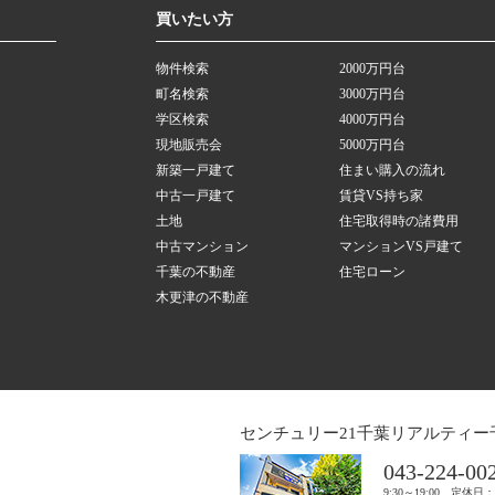
買いたい方
物件検索
2000万円台
町名検索
3000万円台
学区検索
4000万円台
現地販売会
5000万円台
新築一戸建て
住まい購入の流れ
中古一戸建て
賃貸VS持ち家
土地
住宅取得時の諸費用
中古マンション
マンションVS戸建て
千葉の不動産
住宅ローン
木更津の不動産
センチュリー21千葉リアルティー
043-224-00
9:30～19:00 定休