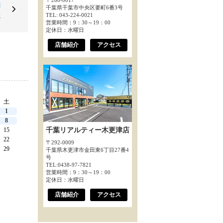
〒260-0017
の
千葉県千葉市中央区要町6番3号
◇
TEL: 043-224-0021
営業時間：9：30～19：00
定休日：水曜日
店舗紹介
アクセス
土
1
8
15
千葉リアルティー木更津店
22
〒292-0009
29
千葉県木更津市金田東6丁目27番4
号
TEL:0438-97-7821
営業時間：9：30～19：00
定休日：水曜日
店舗紹介
アクセス