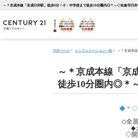
TOPページ
>
インフォメーション一覧
>
～＊京成本線
～＊京成本線「京
徒歩10分圏内◎＊
◆＊◇
◇全
◆
◇開