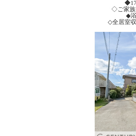
◆1
◇ご家族
◆
◇全居室