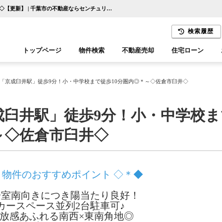
～＊京成本線「京成臼井駅」徒歩9分！小・中学校まで徒歩10分圏内◎＊～◇佐倉市臼井◇【更新】 | 千葉市の不動産ならセンチュリー21千葉リアルティー
検索履歴
トップページ
物件検索
不動産売却
住宅ローン
千葉エリア
木更津エリア
「京成臼井駅」徒歩9分！小・中学校まで徒歩10分圏内◎＊～◇佐倉市臼井◇
成臼井駅」徒歩9分！小・中学校ま
～◇佐倉市臼井◇
 物件のおすすめポイント ◇＊◆
居室南向きにつき陽当たり良好！
カースペース並列2台駐車可♪
放感あふれる南西×東南角地◎