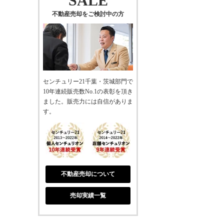
SALE
不動産売却をご検討中の方
センチュリー21千葉・茨城部門で
10年連続販売数No.1の表彰を頂き
ました。販売力には自信がありま
す。
不動産売却について
売却実績一覧