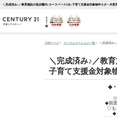
TOPページ
>
インフォメーション一覧
>
＼完成済み♪
＼完成済み♪／教育
子育て支援金対象
◆＊
◆前
◇も
◆