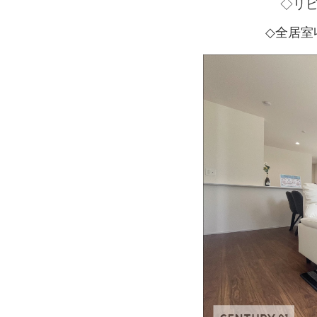
◇リ
◇全居室