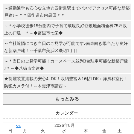
～通勤通学も安心な立地☆四街道駅までバスでアクセス可能な新築
戸建♪～＊＊四街道市内黒田＊＊
～＊小学校徒歩15分圏内で子育て環境良好◎敷地面積全棟75坪以
上の戸建！＊～◆富里市七栄◆
～当社近隣につき当日のご見学が可能です♪南東向き陽当たり良好
な新築戸建！～千葉市美浜区磯辺1丁目
～＊当日のご見学可能！カースペース並列3台駐車可能な新築戸建
♪＊～◆八街市文違◆
★制震装置搭載の安心4LDK！収納豊富＆16帖LDK＋洋風和室付！
防犯カメラ付！～木更津市請西～
もっとみる
カレンダー
2026年8月
<<
日
月
火
水
木
金
土