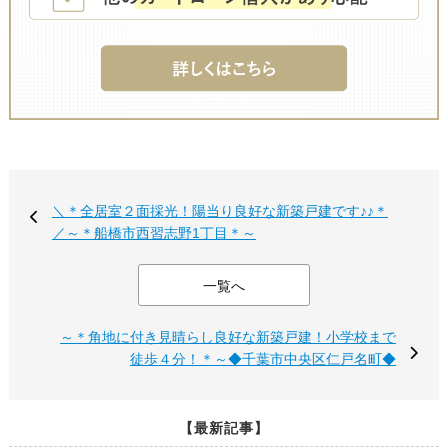
＼＊全居室２面採光！陽当り良好な新築戸建です♪♪＊
／～＊船橋市西習志野1丁目＊～
一覧へ
～＊角地に付き見晴らし良好な新築戸建！小学校まで
徒歩４分！＊～◆千葉市中央区仁戸名町◆
【最新記事】