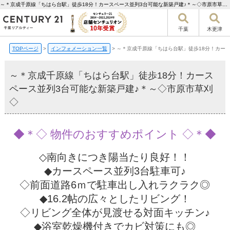
～＊京成千原線「ちはら台駅」徒歩18分！カースペース並列3台可能な新築戸建♪＊～◇市原市草刈◇【更新】 | 千葉市の不動産ならセンチュリー21千葉リアルティー
千葉
木更津
TOPページ
>
インフォメーション一覧
>
～＊京成千原線「ちはら台駅」徒歩18分！カー
～＊京成千原線「ちはら台駅」徒歩18分！カース
ペース並列3台可能な新築戸建♪＊～◇市原市草刈
◇
◆＊◇ 物件のおすすめポイント ◇＊◆
◇南向きにつき陽当たり良好！！
◆カースペース並列3台駐車可♪
◇前面道路6ｍで駐車出し入れラクラク◎
◆16.2帖の広々としたリビング！
◇リビング全体が見渡せる対面キッチン♪
◆浴室乾燥機付きでカビ対策にも◎