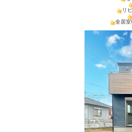
リ
全居室