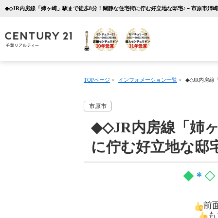
TOPページ
>
インフォメーション一覧
>
◆◇JR内房
市原市
◆◇JR内房線「姉
に佇む好立地な邸
◆
＊
◇
前
も