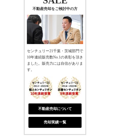
SALE
不動産売却をご検討中の方
センチュリー21千葉・茨城部門で
10年連続販売数No.1の表彰を頂き
ました。販売力には自信がありま
す。
不動産売却について
売却実績一覧