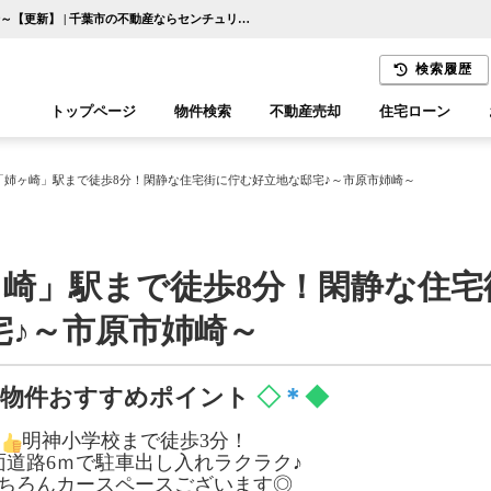
◆◇JR内房線「姉ヶ崎」駅まで徒歩8分！閑静な住宅街に佇む好立地な邸宅♪～市原市姉崎～【更新】 | 千葉市の不動産ならセンチュリー21千葉リアルティー
検索履歴
トップページ
物件検索
不動産売却
住宅ローン
千葉エリア
木更津エリア
線「姉ヶ崎」駅まで徒歩8分！閑静な住宅街に佇む好立地な邸宅♪～市原市姉崎～
ヶ崎」駅まで徒歩8分！閑静な住宅
宅♪～市原市姉崎～
物件おすすめポイント
◇
＊
◆
明神小学校まで徒歩3分！
面道路6ｍで駐車出し入れラクラク♪
ちろんカースペースございます◎