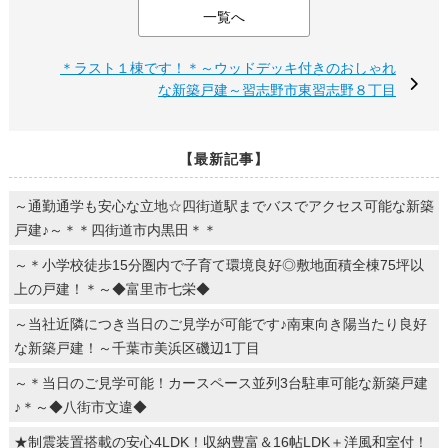
一覧へ
＊ラスト１棟です！＊～ウッドデッキ付きのおしゃれ
な新築戸建～習志野市東習志野８丁目
【最新記事】
～通勤通学も安心な立地☆四街道駅までバスでアクセス可能な新築
戸建♪～＊＊四街道市内黒田＊＊
～＊小学校徒歩15分圏内で子育て環境良好◎敷地面積全棟75坪以
上の戸建！＊～◆富里市七栄◆
～当社近隣につき当日のご見学が可能です♪南東向き陽当たり良好
な新築戸建！～千葉市美浜区磯辺1丁目
～＊当日のご見学可能！カースペース並列3台駐車可能な新築戸建
♪＊～◆八街市文違◆
★制震装置搭載の安心4LDK！収納豊富＆16帖LDK＋洋風和室付！