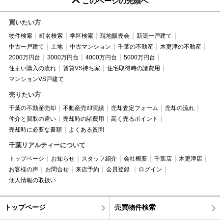
このページの先頭へ
買いたい方
物件検索
町名検索
学区検索
現地販売会
新築一戸建て
中古一戸建て
土地
中古マンション
千葉の不動産
木更津の不動産
2000万円台
3000万円台
4000万円台
5000万円台
住まい購入の流れ
賃貸VS持ち家
住宅取得時の諸費用
マンションVS戸建て
売りたい方
千葉の不動産売却
不動産売却実績
売却査定フォーム
売却の流れ
仲介と買取の違い
売却時の諸費用
高く売るポイント
売却時に必要な書類
よくある質問
千葉リアルティーについて
トップページ
お知らせ
スタッフ紹介
会社概要
千葉店
木更津店
お客様の声
お問合せ
来店予約
会員登録
ログイン
個人情報の取扱い
トップページ
売買物件検索