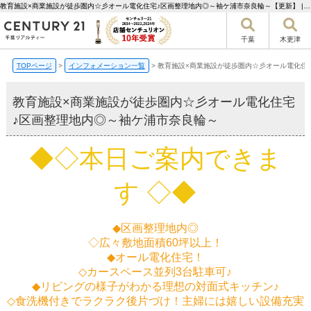
教育施設×商業施設が徒歩圏内☆彡オール電化住宅♪区画整理地内◎～袖ケ浦市奈良輪～【更新】 | 千葉市の不動産ならセンチュリー21千葉リアルティー
千葉
木更津
TOPページ
>
インフォメーション一覧
>
教育施設×商業施設が徒歩圏内☆彡オール電化住
教育施設×商業施設が徒歩圏内☆彡オール電化住宅
♪区画整理地内◎～袖ケ浦市奈良輪～
◆◇本日ご案内できま
す ◇◆
◆区画整理地内◎
◇広々敷地面積60坪以上！
◆オール電化住宅！
◇カースペース並列3台駐車可♪
◆リビングの様子がわかる理想の対面式キッチン♪
◇食洗機付きでラクラク後片づけ！主婦には嬉しい設備充実