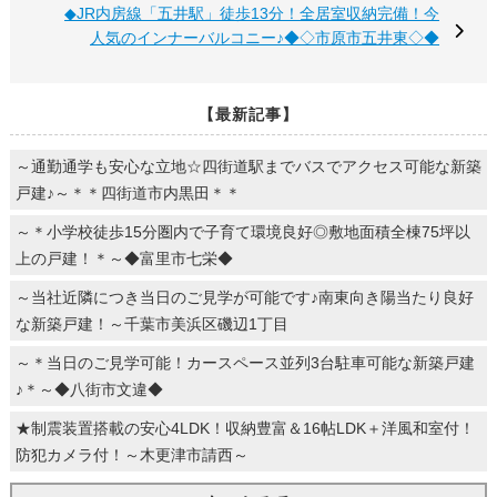
◆JR内房線「五井駅」徒歩13分！全居室収納完備！今
人気のインナーバルコニー♪◆◇市原市五井東◇◆
【最新記事】
～通勤通学も安心な立地☆四街道駅までバスでアクセス可能な新築
戸建♪～＊＊四街道市内黒田＊＊
～＊小学校徒歩15分圏内で子育て環境良好◎敷地面積全棟75坪以
上の戸建！＊～◆富里市七栄◆
～当社近隣につき当日のご見学が可能です♪南東向き陽当たり良好
な新築戸建！～千葉市美浜区磯辺1丁目
～＊当日のご見学可能！カースペース並列3台駐車可能な新築戸建
♪＊～◆八街市文違◆
★制震装置搭載の安心4LDK！収納豊富＆16帖LDK＋洋風和室付！
防犯カメラ付！～木更津市請西～