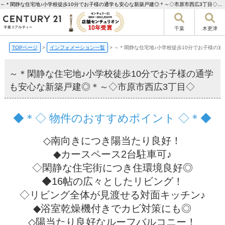
～＊閑静な住宅地♪小学校徒歩10分でお子様の通学も安心な新築戸建◎＊～◇市原市西広3丁目◇【更新】 | 千葉市の不動産ならセンチュリー21千葉リアルティー
千葉
木更津
TOPページ
>
インフォメーション一覧
>
～＊閑静な住宅地♪小学校徒歩10分でお子様の通
～＊閑静な住宅地♪小学校徒歩10分でお子様の通学
も安心な新築戸建◎＊～◇市原市西広3丁目◇
◆＊◇ 物件のおすすめポイント ◇＊◆
◇南向きにつき陽当たり良好！
◆カースペース2台駐車可♪
◇閑静な住宅街につき住環境良好◎
◆16帖の広々としたリビング！
◇リビング全体が見渡せる対面キッチン♪
◆浴室乾燥機付きでカビ対策にも◎
◇陽当たり良好なルーフバルコニー！