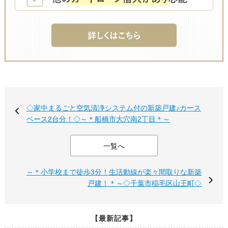
◇家中まるごと空気清浄システム付の新築戸建♪カース
ペース2台分！◇～＊船橋市大穴南2丁目＊～
一覧へ
～＊小学校まで徒歩3分！生活動線が楽々間取りな新築
戸建！＊～◇千葉市稲毛区山王町◇
【最新記事】