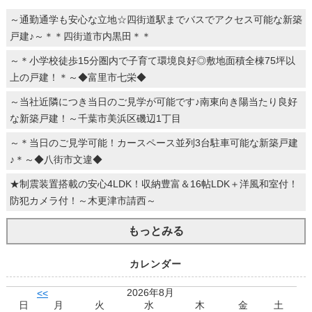
～通勤通学も安心な立地☆四街道駅までバスでアクセス可能な新築
戸建♪～＊＊四街道市内黒田＊＊
～＊小学校徒歩15分圏内で子育て環境良好◎敷地面積全棟75坪以
上の戸建！＊～◆富里市七栄◆
～当社近隣につき当日のご見学が可能です♪南東向き陽当たり良好
な新築戸建！～千葉市美浜区磯辺1丁目
～＊当日のご見学可能！カースペース並列3台駐車可能な新築戸建
♪＊～◆八街市文違◆
★制震装置搭載の安心4LDK！収納豊富＆16帖LDK＋洋風和室付！
防犯カメラ付！～木更津市請西～
もっとみる
カレンダー
2026年8月
<<
日
月
火
水
木
金
土