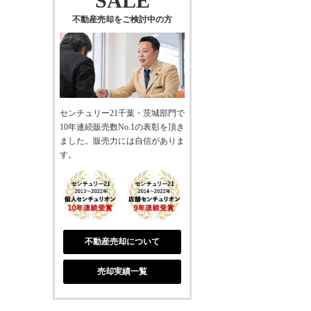
SALE
不動産売却をご検討中の方
センチュリー21千葉・茨城部門で
10年連続販売数No.1の表彰を頂き
ました。販売力には自信がありま
す。
不動産売却について
売却実績一覧