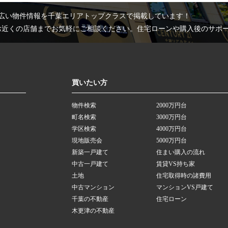
広い物件情報を千葉エリアトップクラスで掲載しています！
お近くの店舗までお気軽にご相談ください。住宅ローンや購入後のサポ
買いたい方
物件検索
2000万円台
町名検索
3000万円台
学区検索
4000万円台
現地販売会
5000万円台
新築一戸建て
住まい購入の流れ
中古一戸建て
賃貸VS持ち家
土地
住宅取得時の諸費用
中古マンション
マンションVS戸建て
千葉の不動産
住宅ローン
木更津の不動産