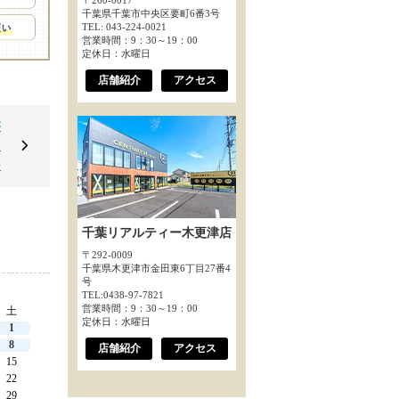
〒260-0017
千葉県千葉市中央区要町6番3号
TEL: 043-224-0021
営業時間：9：30～19：00
定休日：水曜日
店舗紹介
アクセス
が
こ
◆
千葉リアルティー木更津店
〒292-0009
千葉県木更津市金田東6丁目27番4
号
TEL:0438-97-7821
営業時間：9：30～19：00
土
定休日：水曜日
1
8
店舗紹介
アクセス
15
22
29