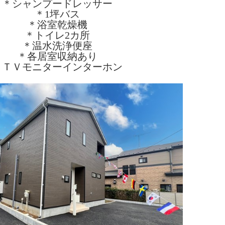
＊シャンプードレッサー
＊1坪バス
＊浴室乾燥機
＊トイレ2カ所
＊温水洗浄便座
＊各居室収納あり
＊ＴＶモニターインターホン