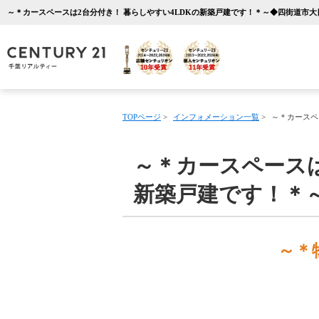
TOPページ
>
インフォメーション一覧
>
～＊カースペ
～＊カースペースは
新築戸建です！＊
～＊