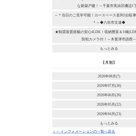
な新築戸建！～千葉市美浜区磯辺1
～＊当日のご見学可能！カースペース並列3台駐車
＊～◆八街市文違◆
★制震装置搭載の安心4LDK！収納豊富＆16帖L
防犯カメラ付！～木更津市請西
もっとみる
【月別】
2026年08月(7)
2026年07月(26)
2026年06月(26)
2026年05月(22)
2026年04月(23)
もっとみる
＜＜ インフォメーションの一覧へ戻る