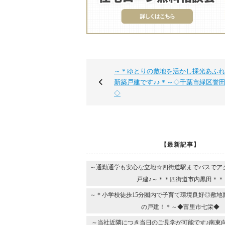
～＊ゆとりの敷地を活かし採光あふれ
新築戸建です♪♪＊～◇千葉市緑区誉
◇
【最新記事】
～通勤通学も安心な立地☆四街道駅までバスでア
戸建♪～＊＊四街道市内黒田＊＊
～＊小学校徒歩15分圏内で子育て環境良好◎敷地
の戸建！＊～◆富里市七栄◆
～当社近隣につき当日のご見学が可能です♪南東