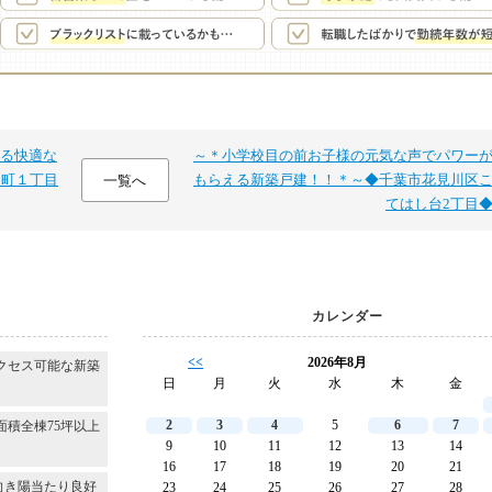
る快適な
～＊小学校目の前お子様の元気な声でパワー
田町１丁目
もらえる新築戸建！！＊～◆千葉市花見川区
一覧へ
てはし台2丁目
カレンダー
<<
2026年8月
クセス可能な新築
日
月
火
水
木
金
2
3
4
5
6
7
面積全棟75坪以上
9
10
11
12
13
14
16
17
18
19
20
21
向き陽当たり良好
23
24
25
26
27
28