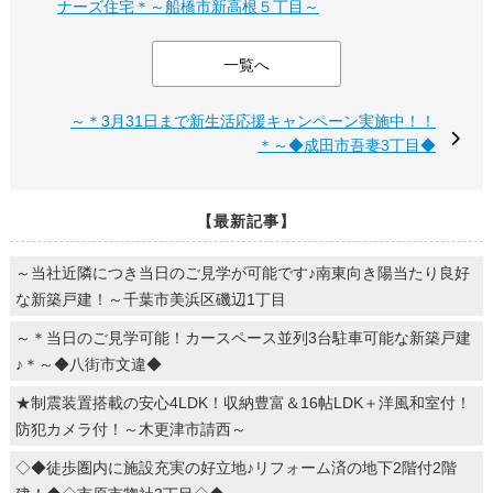
ナーズ住宅＊～船橋市新高根５丁目～
一覧へ
～＊3月31日まで新生活応援キャンペーン実施中！！
＊～◆成田市吾妻3丁目◆
【最新記事】
～当社近隣につき当日のご見学が可能です♪南東向き陽当たり良好
な新築戸建！～千葉市美浜区磯辺1丁目
～＊当日のご見学可能！カースペース並列3台駐車可能な新築戸建
♪＊～◆八街市文違◆
★制震装置搭載の安心4LDK！収納豊富＆16帖LDK＋洋風和室付！
防犯カメラ付！～木更津市請西～
◇◆徒歩圏内に施設充実の好立地♪リフォーム済の地下2階付2階