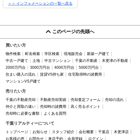
＜＜ インフォメーションの一覧へ戻る
このページの先頭へ
買いたい方
物件検索
町名検索
学区検索
現地販売会
新築一戸建て
中古一戸建て
土地
中古マンション
千葉の不動産
木更津の不動産
2000万円台
3000万円台
4000万円台
5000万円台
住まい購入の流れ
賃貸VS持ち家
住宅取得時の諸費用
マンションVS戸建て
売りたい方
千葉の不動産売却
不動産売却実績
売却査定フォーム
売却の流れ
仲介と買取の違い
売却時の諸費用
高く売るポイント
売却時に必要な書類
よくある質問
千葉リアルティーについて
トップページ
お知らせ
スタッフ紹介
会社概要
千葉店
木更津店
お客様の声
お問合せ
来店予約
会員登録
ログイン