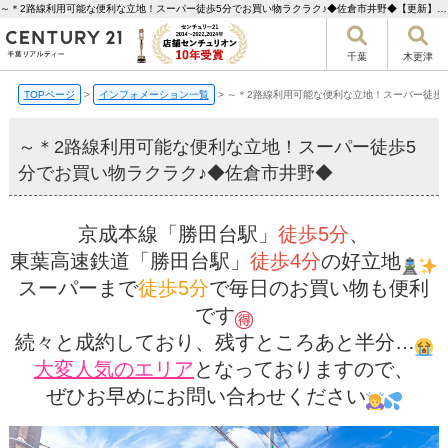
～＊2路線利用可能な便利な立地！スーパー徒歩5分でお買い物ラクラク♪◆佐倉市井野◆【更新】 | 千葉市の不動産ならセンチュリー21千葉リアルティー
千葉
木更津
TOPページ
>
インフォメーション一覧
>
～＊2路線利用可能な便利な立地！スーパー徒歩
～＊2路線利用可能な便利な立地！スーパー徒歩5
分でお買い物ラクラク♪◆佐倉市井野◆
京成本線「勝田台駅」
徒歩5分
、
東葉高速鉄道「勝田台駅」
徒歩4分
の好立地
スーパーまで
徒歩5分
で毎日のお買い物も便利
です
続々と成約しており、残すところあと半分…
大変人気のエリア
となっておりますので、
ぜひお早めにお問い合わせください