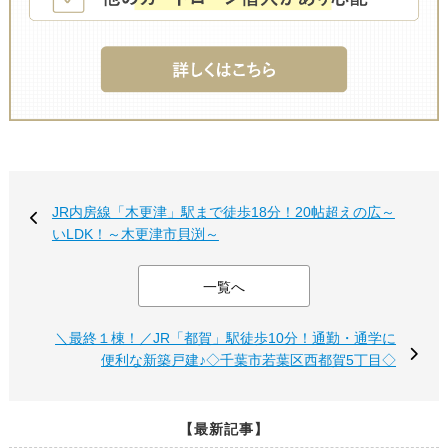
JR内房線「木更津」駅まで徒歩18分！20帖超えの広～
いLDK！～木更津市貝渕～
一覧へ
＼最終１棟！／JR「都賀」駅徒歩10分！通勤・通学に
便利な新築戸建♪◇千葉市若葉区西都賀5丁目◇
【最新記事】