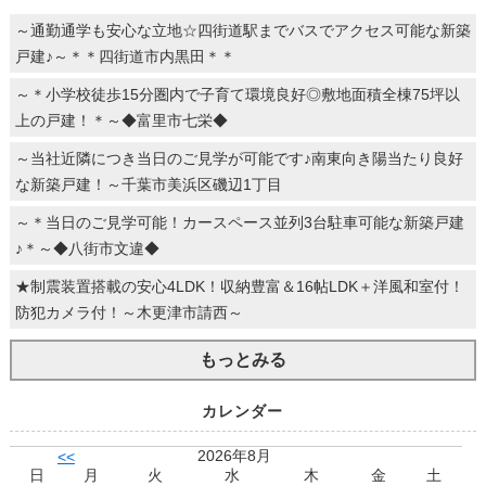
～通勤通学も安心な立地☆四街道駅までバスでアクセス可能な新築
戸建♪～＊＊四街道市内黒田＊＊
～＊小学校徒歩15分圏内で子育て環境良好◎敷地面積全棟75坪以
上の戸建！＊～◆富里市七栄◆
～当社近隣につき当日のご見学が可能です♪南東向き陽当たり良好
な新築戸建！～千葉市美浜区磯辺1丁目
～＊当日のご見学可能！カースペース並列3台駐車可能な新築戸建
♪＊～◆八街市文違◆
★制震装置搭載の安心4LDK！収納豊富＆16帖LDK＋洋風和室付！
防犯カメラ付！～木更津市請西～
もっとみる
カレンダー
2026年8月
<<
日
月
火
水
木
金
土