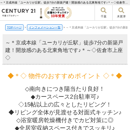
～＊京成本線「ユーカリが丘駅」徒歩7分の新築戸建！開放感のある北東角地です♪＊～◇佐倉市上座◇【更新】 | 千葉市の不動産ならセンチュリー21千葉リアルティー
千葉
木更津
TOPページ
>
インフォメーション一覧
>
～＊京成本線「ユーカリが丘駅」徒歩7分の新築
～＊京成本線「ユーカリが丘駅」徒歩7分の新築戸
建！開放感のある北東角地です♪＊～◇佐倉市上座
◇
◆＊◇ 物件のおすすめポイント ◇＊◆
◇南向きにつき陽当たり良好！
◆カースペース2台駐車可♪
◇15帖以上の広々としたリビング！
◆リビング全体が見渡せる対面式キッチン♪
◇浴室暖房乾燥機付きでカビ対策に◎
◆全居室収納スペース付きでスッキリ♪