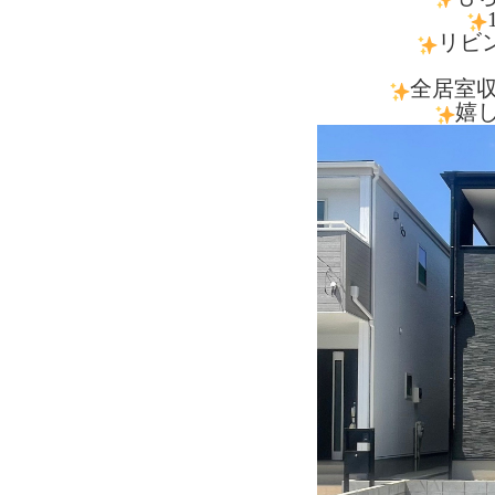
リビ
全居室
嬉