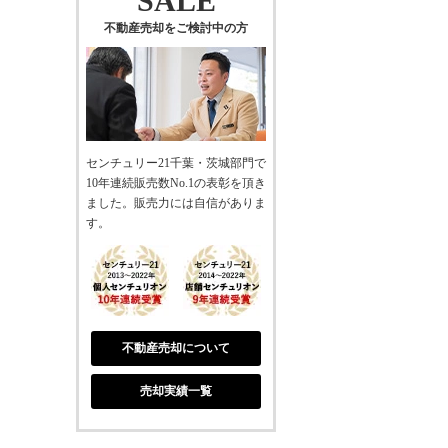
SALE
不動産売却をご検討中の方
センチュリー21千葉・茨城部門で
10年連続販売数No.1の表彰を頂き
ました。販売力には自信がありま
す。
不動産売却について
売却実績一覧