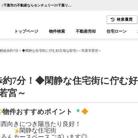
◆◇若宮小学校徒歩約7分！◆閑静な住宅街に佇む好立地な邸宅♪～市原市若宮～【更新】 | 千葉市の不動産ならセンチュリー21千葉リアルティー
検索履歴
トップページ
物件検索
不動産売却
住宅ローン
千葉エリア
木更津エリア
校徒歩約7分！◆閑静な住宅街に佇む好立地な邸宅♪～市原市若宮～
歩約7分！◆閑静な住宅街に佇む好
若宮～
◇
物件おすすめポイント
＊
◆
南西向きにつき陽当たり良好！
閑静な住宅街
ちろんカースペースございます◎