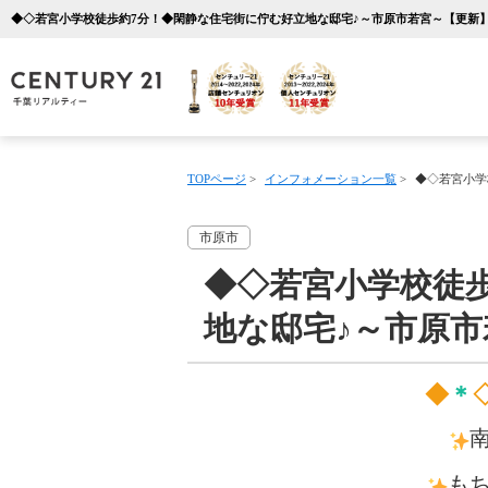
TOPページ
>
インフォメーション一覧
>
◆◇若宮小学
市原市
◆◇若宮小学校徒
地な邸宅♪～市原市
◆
＊
も