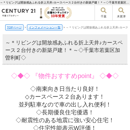
～＊リビングは開放感あふれる折上天井♪カースペース２台付きの新築戸建！＊～◇千葉市若葉区加曽利町◇【更新】 | 千葉市の不動産ならセンチュリー21千葉リアルティー
千葉
木更津
TOPページ
>
インフォメーション一覧
>
～＊リビングは開放感あふれる折上天井♪カース
～＊リビングは開放感あふれる折上天井♪カースペ
ース２台付きの新築戸建！＊～◇千葉市若葉区加
曽利町◇
◇◆◇ 『物件おすすめpoint』 ◇◆◇
◇南東向き日当たり良好！
◇カースペース２台あります！
並列駐車なので車の出し入れ便利！
◇長期優良住宅優遇！
◇耐震性のある地震に強い安心住宅！
◇住宅性能表示W評価！