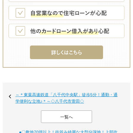
～＊東葉高速鉄道「八千代中央駅」徒歩5分！通勤・通
学便利な立地♪＊～◇八千代市萱田◇
一覧へ
●〇敷地70坪以上！街並み綺麗な大型分譲地！上部吹