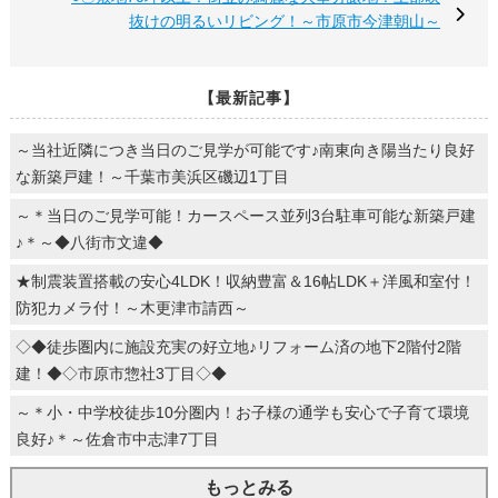
抜けの明るいリビング！～市原市今津朝山～
【最新記事】
～当社近隣につき当日のご見学が可能です♪南東向き陽当たり良好
な新築戸建！～千葉市美浜区磯辺1丁目
～＊当日のご見学可能！カースペース並列3台駐車可能な新築戸建
♪＊～◆八街市文違◆
★制震装置搭載の安心4LDK！収納豊富＆16帖LDK＋洋風和室付！
防犯カメラ付！～木更津市請西～
◇◆徒歩圏内に施設充実の好立地♪リフォーム済の地下2階付2階
建！◆◇市原市惣社3丁目◇◆
～＊小・中学校徒歩10分圏内！お子様の通学も安心で子育て環境
良好♪＊～佐倉市中志津7丁目
もっとみる