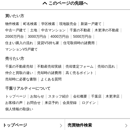
このページの先頭へ
買いたい方
物件検索
町名検索
学区検索
現地販売会
新築一戸建て
中古一戸建て
土地
中古マンション
千葉の不動産
木更津の不動産
2000万円台
3000万円台
4000万円台
5000万円台
住まい購入の流れ
賃貸VS持ち家
住宅取得時の諸費用
マンションVS戸建て
売りたい方
千葉の不動産売却
不動産売却実績
売却査定フォーム
売却の流れ
仲介と買取の違い
売却時の諸費用
高く売るポイント
売却時に必要な書類
よくある質問
千葉リアルティーについて
トップページ
お知らせ
スタッフ紹介
会社概要
千葉店
木更津店
お客様の声
お問合せ
来店予約
会員登録
ログイン
個人情報の取扱い
トップページ
売買物件検索