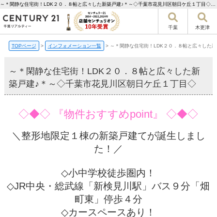
～＊閑静な住宅街！LDK２０．８帖と広々した新築戸建♪＊～◇千葉市花見川区朝日ケ丘１丁目◇【更新】 | 千葉市の不動産ならセンチュリー21千葉リアルティー
千葉
木更津
TOPページ
>
インフォメーション一覧
>
～＊閑静な住宅街！LDK２０．８帖と広々した
～＊閑静な住宅街！LDK２０．８帖と広々した新
築戸建♪＊～◇千葉市花見川区朝日ケ丘１丁目◇
◇◆◇ 『物件おすすめpoint』 ◇◆◇
＼整形地限定１棟の新築戸建てが誕生しまし
た！／
◇小中学校徒歩圏内！
◇JR中央・総武線「新検見川駅」バス９分「畑
町東」停歩４分
◇カースペースあり！