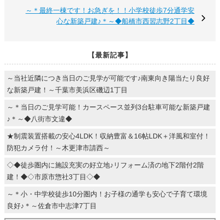
～＊最終一棟です！お急ぎを！！小学校徒歩7分通学安
心な新築戸建♪＊～◆船橋市西習志野2丁目◆
【最新記事】
～当社近隣につき当日のご見学が可能です♪南東向き陽当たり良好
な新築戸建！～千葉市美浜区磯辺1丁目
～＊当日のご見学可能！カースペース並列3台駐車可能な新築戸建
♪＊～◆八街市文違◆
★制震装置搭載の安心4LDK！収納豊富＆16帖LDK＋洋風和室付！
防犯カメラ付！～木更津市請西～
◇◆徒歩圏内に施設充実の好立地♪リフォーム済の地下2階付2階
建！◆◇市原市惣社3丁目◇◆
～＊小・中学校徒歩10分圏内！お子様の通学も安心で子育て環境
良好♪＊～佐倉市中志津7丁目