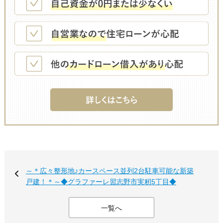
～＊広々整形地♪カースペース並列2台駐車可能な新築
戸建！＊～◆グラファーレ習志野市実籾5丁目◆
一覧へ