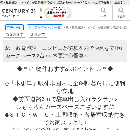
駅・教育施設・コンビニが徒歩圏内で便利な立地♪カースペース2台♪～木更津市吾妻～【更新】 | 千葉市の不動産ならセンチュリー21千葉リアルティー
千葉
木更津
TOPページ
>
インフォメーション一覧
>
駅・教育施設・コンビニが徒歩圏内で便利な立地
新築戸建て
木更津市
駅・教育施設・コンビニが徒歩圏内で便利な立地♪
カースペース2台♪～木更津市吾妻～
◆＊◇ 物件おすすめポイント ◇＊◆
◇『木更津』駅徒歩圏内に全8棟♪暮らしに便利
な立地
◆前面道路6ｍで駐車出し入れラクラク♪
◇もちろんカースペースございます◎
◆ＳＩＣ・ＷＩＣ・土間収納・各居室収納付き
でお家スッキリ♪