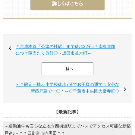
＊京成本線「公津の杜駅」まで徒歩22分♪＊南東道路
につき陽当たり良好◎～成田市並木町～
一覧へ
～＊限定一棟♪♪小学校徒歩7分でお子様の通学も安心な
新築戸建です◎＊～◇千葉市中央区大巌寺町◇
【最新記事】
～通勤通学も安心な立地☆四街道駅までバスでアクセス可能な新築
戸建♪～＊＊四街道市内黒田＊＊