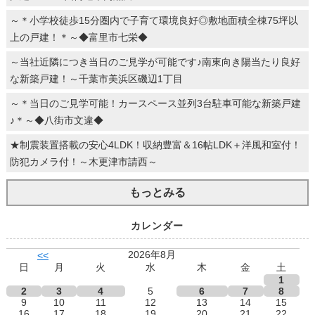
～＊小学校徒歩15分圏内で子育て環境良好◎敷地面積全棟75坪以
上の戸建！＊～◆富里市七栄◆
～当社近隣につき当日のご見学が可能です♪南東向き陽当たり良好
な新築戸建！～千葉市美浜区磯辺1丁目
～＊当日のご見学可能！カースペース並列3台駐車可能な新築戸建
♪＊～◆八街市文違◆
★制震装置搭載の安心4LDK！収納豊富＆16帖LDK＋洋風和室付！
防犯カメラ付！～木更津市請西～
もっとみる
カレンダー
2026年8月
<<
日
月
火
水
木
金
土
1
2
3
4
5
6
7
8
9
10
11
12
13
14
15
16
17
18
19
20
21
22