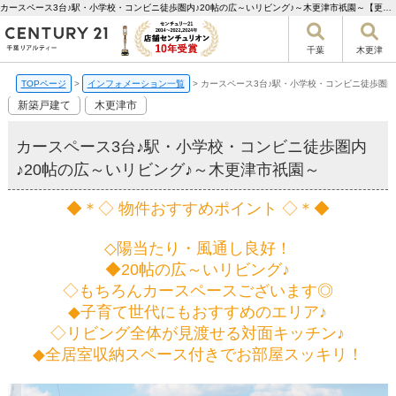
カースペース3台♪駅・小学校・コンビニ徒歩圏内♪20帖の広～いリビング♪～木更津市祇園～【更新】 | 千葉市の不動産ならセンチュリー21千葉リアルティー
千葉
木更津
TOPページ
>
インフォメーション一覧
>
カースペース3台♪駅・小学校・コンビニ徒歩圏内
新築戸建て
木更津市
カースペース3台♪駅・小学校・コンビニ徒歩圏内
♪20帖の広～いリビング♪～木更津市祇園～
◆＊◇ 物件おすすめポイント ◇＊◆
◇陽当たり・風通し良好！
◆20帖の広～いリビング♪
◇もちろんカースペースございます◎
◆子育て世代にもおすすめのエリア♪
◇リビング全体が見渡せる対面キッチン♪
◆全居室収納スペース付きでお部屋スッキリ！