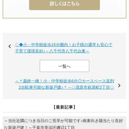
◇◆小・中学校徒歩15分圏内！お子様の通学も安心で
子育て環境良好♪～八千代市八千代台東～
一覧へ
～＊最終一棟！小・中学校徒歩6分◎カースペース並列
2台駐車可能な新築戸建♪＊～◇茂原市萩原町2丁目◇
【最新記事】
～当社近隣につき当日のご見学が可能です♪南東向き陽当たり良好
な新築戸建！～千葉市美浜区磯辺1丁目