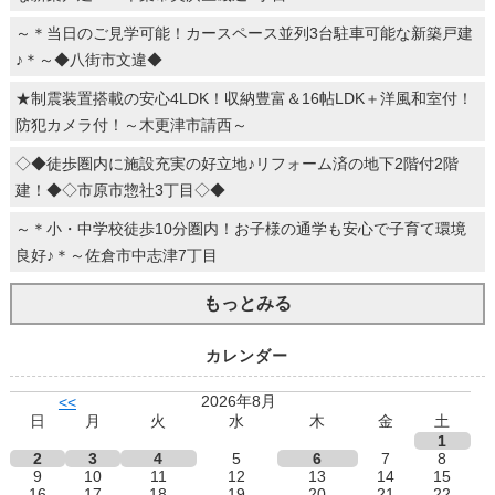
～＊当日のご見学可能！カースペース並列3台駐車可能な新築戸建
♪＊～◆八街市文違◆
★制震装置搭載の安心4LDK！収納豊富＆16帖LDK＋洋風和室付！
防犯カメラ付！～木更津市請西～
◇◆徒歩圏内に施設充実の好立地♪リフォーム済の地下2階付2階
建！◆◇市原市惣社3丁目◇◆
～＊小・中学校徒歩10分圏内！お子様の通学も安心で子育て環境
良好♪＊～佐倉市中志津7丁目
もっとみる
カレンダー
2026年8月
<<
日
月
火
水
木
金
土
1
2
3
4
5
6
7
8
9
10
11
12
13
14
15
16
17
18
19
20
21
22