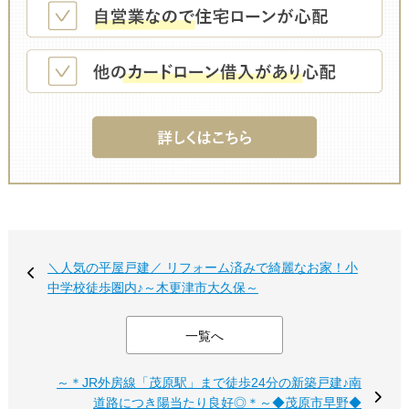
＼人気の平屋戸建／ リフォーム済みで綺麗なお家！小
中学校徒歩圏内♪～木更津市大久保～
一覧へ
～＊JR外房線「茂原駅」まで徒歩24分の新築戸建♪南
道路につき陽当たり良好◎＊～◆茂原市早野◆