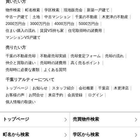
買いたい方
物件検索
町名検索
学区検索
現地販売会
新築一戸建て
中古一戸建て
土地
中古マンション
千葉の不動産
木更津の不動産
2000万円台
3000万円台
4000万円台
5000万円台
住まい購入の流れ
賃貸VS持ち家
住宅取得時の諸費用
マンションVS戸建て
売りたい方
千葉の不動産売却
不動産売却実績
売却査定フォーム
売却の流れ
仲介と買取の違い
売却時の諸費用
高く売るポイント
売却時に必要な書類
よくある質問
千葉リアルティーについて
トップページ
お知らせ
スタッフ紹介
会社概要
千葉店
木更津店
お客様の声
お問合せ
来店予約
会員登録
ログイン
個人情報の取扱い
トップページ
売買物件検索
町名から検索
学区から検索