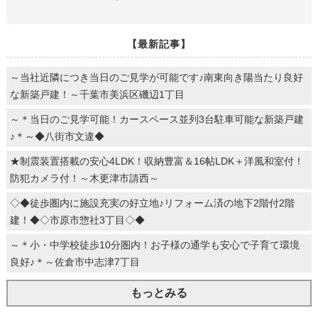
【最新記事】
～当社近隣につき当日のご見学が可能です♪南東向き陽当たり良好
な新築戸建！～千葉市美浜区磯辺1丁目
～＊当日のご見学可能！カースペース並列3台駐車可能な新築戸建
♪＊～◆八街市文違◆
★制震装置搭載の安心4LDK！収納豊富＆16帖LDK＋洋風和室付！
防犯カメラ付！～木更津市請西～
◇◆徒歩圏内に施設充実の好立地♪リフォーム済の地下2階付2階
建！◆◇市原市惣社3丁目◇◆
～＊小・中学校徒歩10分圏内！お子様の通学も安心で子育て環境
良好♪＊～佐倉市中志津7丁目
もっとみる