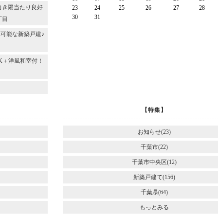
向き陽当たり良好
23
24
25
26
27
28
30
31
丁目
可能な新築戸建♪
DK＋洋風和室付！
～
【特集】
お知らせ(23)
千葉市(22)
千葉市中央区(12)
新築戸建て(156)
千葉県(64)
もっとみる