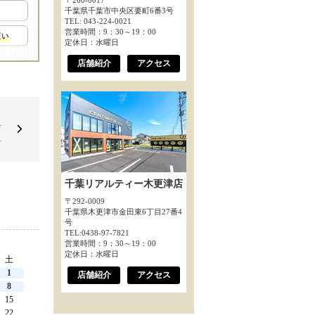
〒260-0017
千葉県千葉市中央区要町6番3号
TEL: 043-224-0021
営業時間：9：30～19：00
定休日：水曜日
店舗紹介
アクセス
お
～
千葉リアルティー木更津店
〒292-0009
千葉県木更津市金田東6丁目27番4
号
TEL:0438-97-7821
営業時間：9：30～19：00
定休日：水曜日
土
1
店舗紹介
アクセス
8
15
22