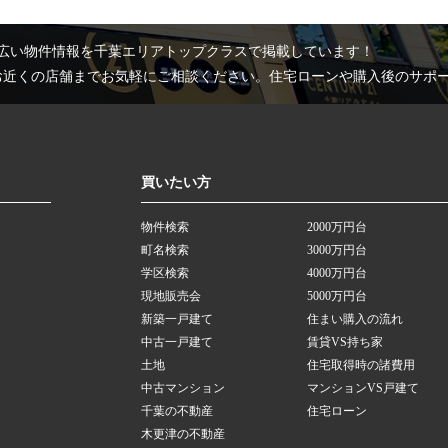
広い物件情報を千葉エリアトップクラスで掲載しています！
お近くの店舗までお気軽にご相談ください。住宅ローンや購入後のサポ
買いたい方
物件検索
2000万円台
町名検索
3000万円台
学区検索
4000万円台
現地販売会
5000万円台
新築一戸建て
住まい購入の流れ
中古一戸建て
賃貸VS持ち家
土地
住宅取得時の諸費用
中古マンション
マンションVS戸建て
千葉の不動産
住宅ローン
木更津の不動産