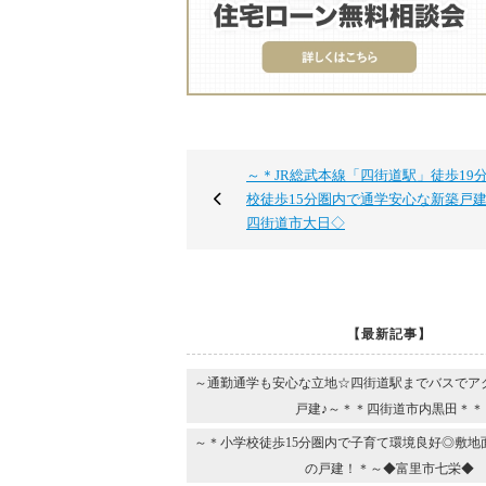
～＊JR総武本線「四街道駅」徒歩19
校徒歩15分圏内で通学安心な新築戸
四街道市大日◇
【最新記事】
～通勤通学も安心な立地☆四街道駅までバスでア
戸建♪～＊＊四街道市内黒田＊＊
～＊小学校徒歩15分圏内で子育て環境良好◎敷地
の戸建！＊～◆富里市七栄◆