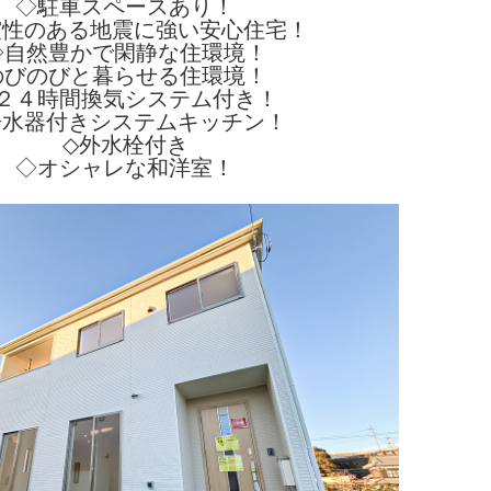
◇駐車スペースあり！
震性のある地震に強い安心住宅！
◇自然豊かで閑静な住環境！
のびのびと暮らせる住環境！
２４時間換気システム付き！
浄水器付きシステムキッチン！
◇外水栓付き
◇オシャレな和洋室！