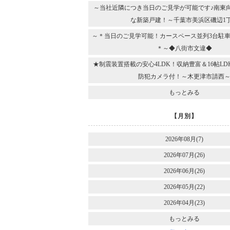
～当社近隣につき当日のご見学が可能です♪南東
な新築戸建！～千葉市美浜区磯辺1
～＊当日のご見学可能！カースペース並列3台駐車
＊～◆八街市文違◆
★制震装置搭載の安心4LDK！収納豊富＆16帖L
防犯カメラ付！～木更津市請西
もっとみる
【月別】
2026年08月(7)
2026年07月(26)
2026年06月(26)
2026年05月(22)
2026年04月(23)
もっとみる