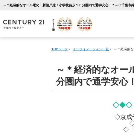
TOPページ
>
インフォメーション一覧
>
～＊経済的な
～＊経済的なオー
分圏内で通学安心
◇◆◇ 
◇京成
◇