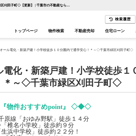
～＊経済的なオール電化・新築戸建！小学校徒歩１０分圏内で通学安心！＊～◇千葉市緑区刈田子町◇【更新】 | 千葉市の不動産ならセンチュリー21千葉リアルティー
検索履歴
トップページ
物件検索
不動産売却
住宅ローン
千葉エリア
木更津エリア
オール電化・新築戸建！小学校徒歩１０分圏内で通学安心！＊～◇千葉市緑区刈田子町◇
ル電化・新築戸建！小学校徒歩１
！＊～◇千葉市緑区刈田子町◇
『物件おすすめpoint』 ◇◆◇
千原線「おゆみ野駅」徒歩１４分
◇「椎名小学校」徒歩約９分
「生浜中学校」徒歩約２２分！