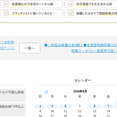
分！小中学
◆◇街並み綺麗な全8棟！◆全居室収納完備で
建◎＊～◇
一覧へ
部屋スッキリ♪～富里市七栄
カレンダー
<<
2026年8月
クセス可能な新築
日
月
火
水
木
金
2
3
4
5
6
7
面積全棟75坪以上
9
10
11
12
13
14
16
17
18
19
20
21