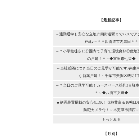
【最新記事】
～通勤通学も安心な立地☆四街道駅までバスでア
戸建♪～＊＊四街道市内黒田＊＊
～＊小学校徒歩15分圏内で子育て環境良好◎敷地
の戸建！＊～◆富里市七栄◆
～当社近隣につき当日のご見学が可能です♪南東
な新築戸建！～千葉市美浜区磯辺1
～＊当日のご見学可能！カースペース並列3台駐車
＊～◆八街市文違◆
★制震装置搭載の安心4LDK！収納豊富＆16帖L
防犯カメラ付！～木更津市請西
もっとみる
【月別】