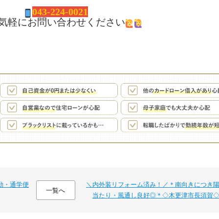
043-224-0021
気軽にお問い合わせください
勤・通学便
＼内外装リフォーム済み！／＊南向きにつき
一覧へ
当たり・風通し良好◎＊◇木更津市長須賀