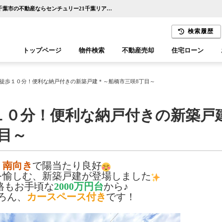
＊小学校まで徒歩１０分！便利な納戸付きの新築戸建＊～船橋市三咲8丁目～【更新】 | 千葉市の不動産ならセンチュリー21千葉リアルティー
検索履歴
トップページ
物件検索
不動産売却
住宅ローン
千葉エリア
木更津エリア
徒歩１０分！便利な納戸付きの新築戸建＊～船橋市三咲8丁目～
１０分！便利な納戸付きの新築戸
目～
南向き
で陽当たり良好
を愉しむ、新築戸建が登場しました
格もお手頃な
2000万円台
から♪
ろん、
カースペース付き
です！