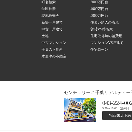
町名検索
3000万円台
学区検索
4000万円台
現地販売会
5000万円台
新築一戸建て
住まい購入の流れ
中古一戸建て
賃貸VS持ち家
土地
住宅取得時の諸費用
中古マンション
マンションVS戸建て
千葉の不動産
住宅ローン
木更津の不動産
センチュリー21千葉リアルティー
043-224-00
9:30～19:00 定休
WEB来店予約