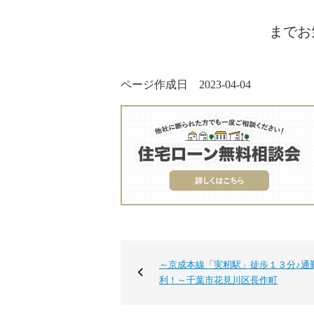
までお
ページ作成日 2023-04-04
～京成本線「実籾駅」徒歩１３分♪通
利！～千葉市花見川区長作町