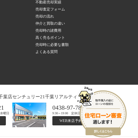
不動産売却実績
売却査定フォーム
売却の流れ
仲介と買取の違い
売却時の諸費用
高く売るポイント
売却時に必要な書類
よくある質問
千葉店
センチュリー21千葉リアルティー木更津店
21
0438-97-7821
日：水曜日
9:30～19:00 定休日：水曜日
WEB来店予約