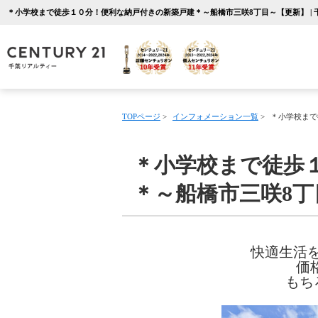
TOPページ
>
インフォメーション一覧
>
＊小学校まで
＊小学校まで徒歩
＊～船橋市三咲8丁
快適生活
価
もち