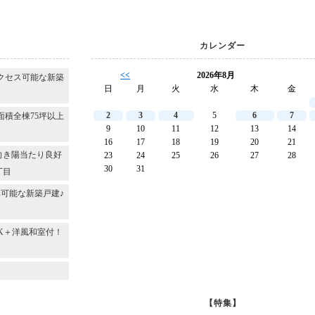
カレンダー
<<
2026年8月
クセス可能な新築
日
月
火
水
木
金
2
3
4
5
6
7
面積全棟75坪以上
9
10
11
12
13
14
16
17
18
19
20
21
向き陽当たり良好
23
24
25
26
27
28
30
31
丁目
可能な新築戸建♪
DK＋洋風和室付！
～
【特集】