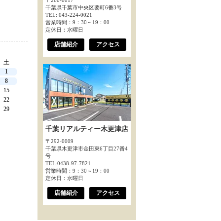
〒260-0017
千葉県千葉市中央区要町6番3号
TEL: 043-224-0021
営業時間：9：30～19：00
定休日：水曜日
店舗紹介
アクセス
土
1
8
15
22
29
千葉リアルティー木更津店
〒292-0009
千葉県木更津市金田東6丁目27番4
号
TEL:0438-97-7821
営業時間：9：30～19：00
定休日：水曜日
店舗紹介
アクセス