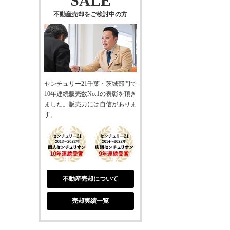
SALE
不動産売却をご検討中の方
センチュリー21千葉・茨城部門で
10年連続販売数No.1の表彰を頂き
ました。販売力には自信がありま
す。
不動産売却について
売却実績一覧