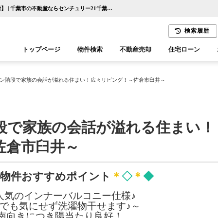
◇リビングイン階段で家族の会話が溢れる住まい！広々リビング！～佐倉市臼井～【更新】 | 千葉市の不動産ならセンチュリー21千葉リアルティー
検索履歴
トップページ
物件検索
不動産売却
住宅ローン
千葉エリア
木更津エリア
ン階段で家族の会話が溢れる住まい！広々リビング！～佐倉市臼井～
段で家族の会話が溢れる住まい！
佐倉市臼井～
物件おすすめポイント
＊
◇
＊
◆
人気のインナーバルコニー仕様♪
でも気にせず洗濯物干せます♪～
南向きにつき陽当たり良好！