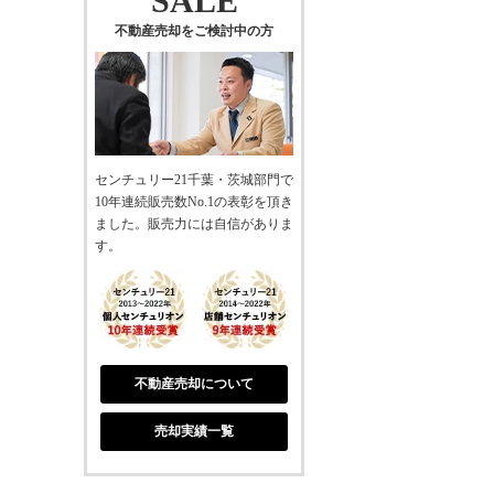
SALE
不動産売却をご検討中の方
センチュリー21千葉・茨城部門で
10年連続販売数No.1の表彰を頂き
ました。販売力には自信がありま
す。
不動産売却について
売却実績一覧