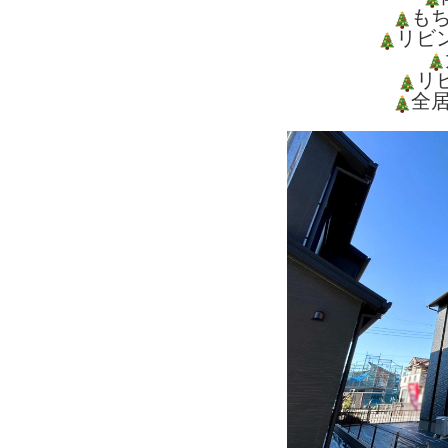
も
リビ
リ
全