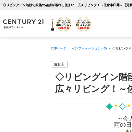
TOPページ
>
インフォメーション一覧
>
◇リビングイ
佐倉市
◇リビングイン階
広々リビング！～
◆
＊
◇
＊
～今
雨の日