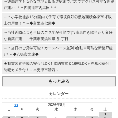
～通勤通学も安心な立地☆四街道駅までバスでアクセス可能な新築
戸建♪～＊＊四街道市内黒田＊＊
～＊小学校徒歩15分圏内で子育て環境良好◎敷地面積全棟75坪以
上の戸建！＊～◆富里市七栄◆
～当社近隣につき当日のご見学が可能です♪南東向き陽当たり良好
な新築戸建！～千葉市美浜区磯辺1丁目
～＊当日のご見学可能！カースペース並列3台駐車可能な新築戸建
♪＊～◆八街市文違◆
★制震装置搭載の安心4LDK！収納豊富＆16帖LDK＋洋風和室付！
防犯カメラ付！～木更津市請西～
もっとみる
カレンダー
2026年8月
<<
日
月
火
水
木
金
土
1