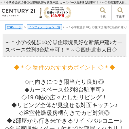
～＊小学校徒歩10分◎住環境良好な新築戸建♪カースペース並列3台駐車可！＊～◇四街道市大日◇【更新】 | 千葉市の不動産ならセンチュリー21千葉リアルティー
千葉
木更津
TOPページ
>
インフォメーション一覧
>
～＊小学校徒歩10分◎住環境良好な新築戸建♪
～＊小学校徒歩10分◎住環境良好な新築戸建♪カー
スペース並列3台駐車可！＊～◇四街道市大日◇
◆＊◇ 物件のおすすめポイント ◇＊◆
◇南向きにつき陽当たり良好◎
◆カースペース並列3台駐車可♪
◇19.0帖の広々としたリビング！
◆リビング全体が見渡せる対面キッチン♪
◇浴室乾燥暖房機付きでカビ対策◎
◆2部屋から行き来できるワイドバルコニー♪
◇全居室収納スペース付きでお部屋スッキリ！