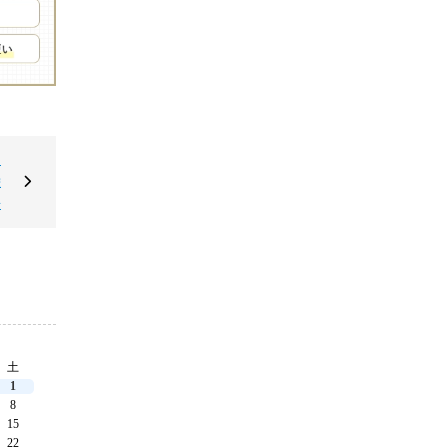
ス
栄
◆
土
1
8
15
22