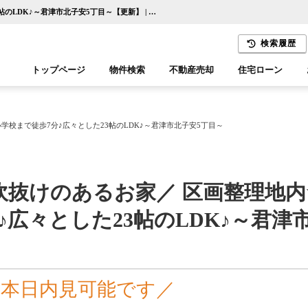
＼開放的な明るい吹抜けのあるお家／ 区画整理地内☆小学校まで徒歩7分♪広々とした23帖のLDK♪～君津市北子安5丁目～【更新】 | 千葉市の不動産ならセンチュリー21千葉リアルティー
検索履歴
トップページ
物件検索
不動産売却
住宅ローン
千葉エリア
木更津エリア
校まで徒歩7分♪広々とした23帖のLDK♪～君津市北子安5丁目～
吹抜けのあるお家／ 区画整理地内
♪広々とした23帖のLDK♪～君津
＼本日内見可能です／