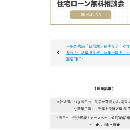
～JR外房線「鎌取駅」徒歩９分！小
８分！生活環境良好な新築戸建！～＊
区辺田町＊
【最新記事】
～当社近隣につき当日のご見学が可能です♪南東
な新築戸建！～千葉市美浜区磯辺1
～＊当日のご見学可能！カースペース並列3台駐車
＊～◆八街市文違◆