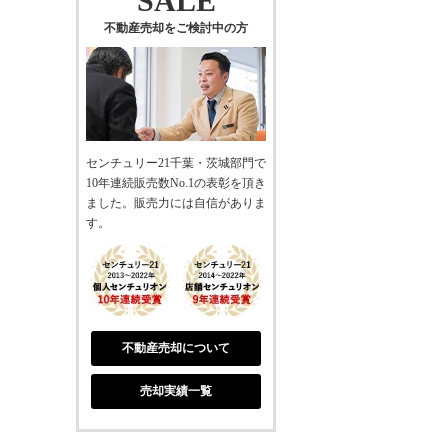
SALE
不動産売却をご検討中の方
センチュリー21千葉・茨城部門で
10年連続販売数No.1の表彰を頂き
ました。販売力には自信がありま
す。
不動産売却について
売却実績一覧