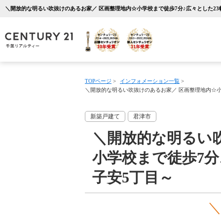
TOPページ
>
インフォメーション一覧
>
＼開放的な明るい吹抜けのあるお家／ 区画整理地内☆小学
新築戸建て
君津市
＼開放的な明るい
小学校まで徒歩7分
子安5丁目～