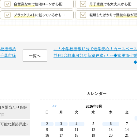
学校徒歩約
～＊小学校徒歩13分で通学安心！カースペー
千葉市緑
並列2台駐車可能な新築戸建♪＊～◆富里市七
一覧へ
カレンダー
<<
2026年8月
向き陽当たり良好
日
月
火
水
木
金
丁目
2
3
4
5
6
7
可能な新築戸建♪
9
10
11
12
13
14
16
17
18
19
20
21