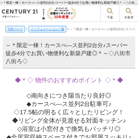
～＊限定一棟！カースぺ―ス並列2台分♪スーパー徒歩4分でお買い物便利な新築戸建◎＊～◇八街市八街ろ◇【更新】 | 千葉市の不動産ならセンチュリー21千葉リアルティー
千葉
木更津
TOPページ
>
インフォメーション一覧
>
～＊限定一棟！カースぺ―ス並列2台分♪スーパ
～＊限定一棟！カースぺ―ス並列2台分♪スーパー
徒歩4分でお買い物便利な新築戸建◎＊～◇八街市
八街ろ◇
◆＊◇ 物件のおすすめポイント ◇＊◆
◇南向きにつき陽当たり良好◎
◆カースぺ―ス並列2台駐車可♪
◇17.5帖の明るく広々としたリビング！
◆リビング全体が見渡せる対面キッチン♪
◇浴室は小窓付きで換気もバッチリ◎
◆全居室収納スペース付きでお部屋スッキリ♪