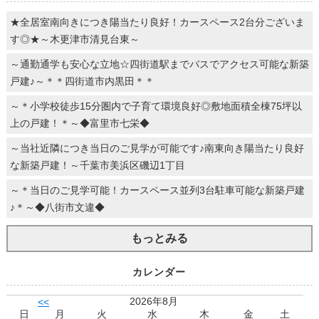
★全居室南向きにつき陽当たり良好！カースペース2台分ございま
す◎★～木更津市清見台東～
～通勤通学も安心な立地☆四街道駅までバスでアクセス可能な新築
戸建♪～＊＊四街道市内黒田＊＊
～＊小学校徒歩15分圏内で子育て環境良好◎敷地面積全棟75坪以
上の戸建！＊～◆富里市七栄◆
～当社近隣につき当日のご見学が可能です♪南東向き陽当たり良好
な新築戸建！～千葉市美浜区磯辺1丁目
～＊当日のご見学可能！カースペース並列3台駐車可能な新築戸建
♪＊～◆八街市文違◆
もっとみる
カレンダー
2026年8月
<<
日
月
火
水
木
金
土