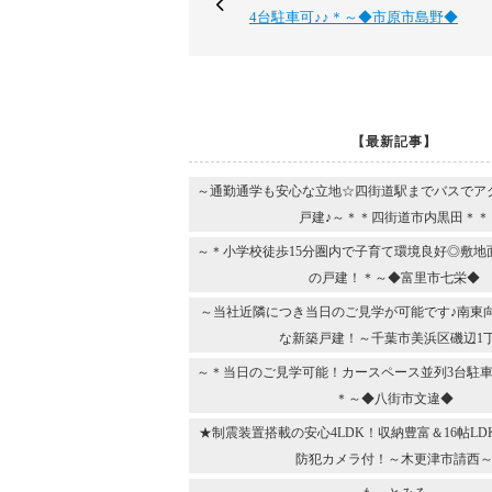
4台駐車可♪♪＊～◆市原市島野◆
【最新記事】
～通勤通学も安心な立地☆四街道駅までバスでア
戸建♪～＊＊四街道市内黒田＊＊
～＊小学校徒歩15分圏内で子育て環境良好◎敷地
の戸建！＊～◆富里市七栄◆
～当社近隣につき当日のご見学が可能です♪南東
な新築戸建！～千葉市美浜区磯辺1
～＊当日のご見学可能！カースペース並列3台駐車
＊～◆八街市文違◆
★制震装置搭載の安心4LDK！収納豊富＆16帖L
防犯カメラ付！～木更津市請西