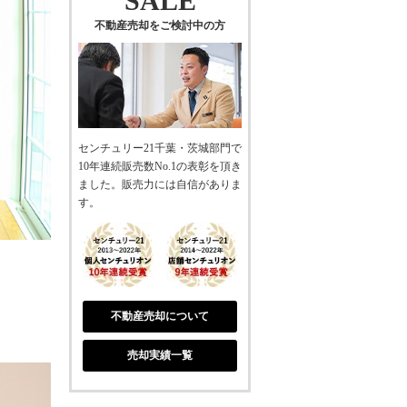
SALE
不動産売却をご検討中の方
センチュリー21千葉・茨城部門で
10年連続販売数No.1の表彰を頂き
ました。販売力には自信がありま
す。
不動産売却について
売却実績一覧