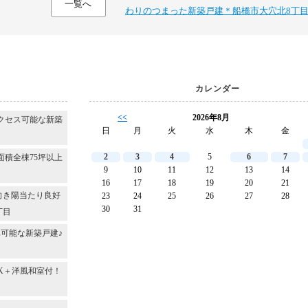
一覧へ
わりのつまった新築戸建＊船橋市大穴北8丁
カレンダー
<<
2026年8月
クセス可能な新築
日
月
火
水
木
金
2
3
4
5
6
7
面積全棟75坪以上
9
10
11
12
13
14
16
17
18
19
20
21
向き陽当たり良好
23
24
25
26
27
28
30
31
丁目
可能な新築戸建♪
DK＋洋風和室付！
～