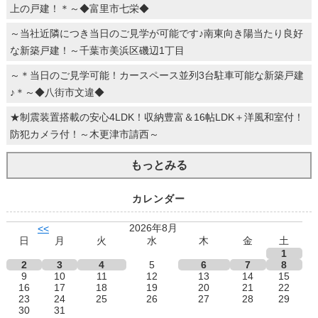
上の戸建！＊～◆富里市七栄◆
～当社近隣につき当日のご見学が可能です♪南東向き陽当たり良好
な新築戸建！～千葉市美浜区磯辺1丁目
～＊当日のご見学可能！カースペース並列3台駐車可能な新築戸建
♪＊～◆八街市文違◆
★制震装置搭載の安心4LDK！収納豊富＆16帖LDK＋洋風和室付！
防犯カメラ付！～木更津市請西～
もっとみる
カレンダー
2026年8月
<<
日
月
火
水
木
金
土
1
2
3
4
5
6
7
8
9
10
11
12
13
14
15
16
17
18
19
20
21
22
23
24
25
26
27
28
29
30
31