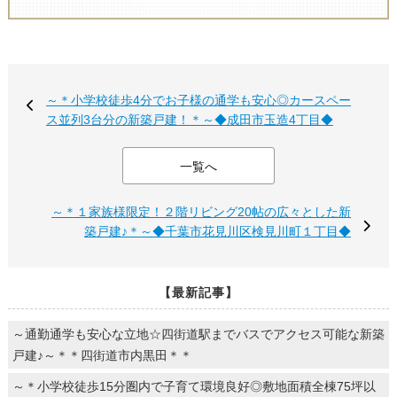
～＊小学校徒歩4分でお子様の通学も安心◎カースペー
ス並列3台分の新築戸建！＊～◆成田市玉造4丁目◆
一覧へ
～＊１家族様限定！２階リビング20帖の広々とした新
築戸建♪＊～◆千葉市花見川区検見川町１丁目◆
【最新記事】
～通勤通学も安心な立地☆四街道駅までバスでアクセス可能な新築
戸建♪～＊＊四街道市内黒田＊＊
～＊小学校徒歩15分圏内で子育て環境良好◎敷地面積全棟75坪以