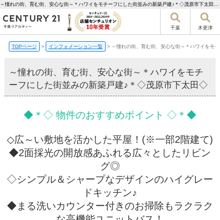
～憧れの街、育む街、安心な街～＊ハワイをモチーフにした街並みの新築戸建♪＊◇茂原市下太田◇【更新】 | 千葉市の不動産ならセンチュリー21千葉リアルティー
千葉
木更津
TOPページ
>
インフォメーション一覧
>
～憧れの街、育む街、安心な街～＊ハワイをモチ
～憧れの街、育む街、安心な街～＊ハワイをモチ
ーフにした街並みの新築戸建♪＊◇茂原市下太田◇
◆＊◇ 物件のおすすめポイント ◇＊◆
◇広～い敷地を活かした平屋！(※一部2階建て)
◆2面採光の開放感あふれる広々としたリビン
グ◎
◇シンプル＆シャープなデザインのハイグレー
ドキッチン♪
◆まる洗いカウンター付きのお掃除もラクラク
な高機能ユニットバス！