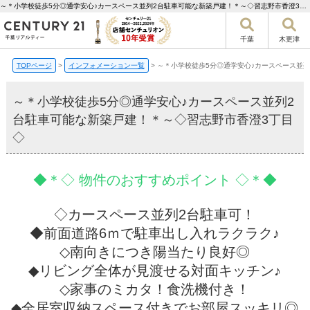
～＊小学校徒歩5分◎通学安心♪カースペース並列2台駐車可能な新築戸建！＊～◇習志野市香澄3丁目◇【更新】 | 千葉市の不動産ならセンチュリー21千葉リアルティー
千葉
木更津
TOPページ
>
インフォメーション一覧
>
～＊小学校徒歩5分◎通学安心♪カースペース並
～＊小学校徒歩5分◎通学安心♪カースペース並列2
台駐車可能な新築戸建！＊～◇習志野市香澄3丁目
◇
◆＊◇ 物件のおすすめポイント ◇＊◆
◇カースペース並列2台駐車可！
◆前面道路6ｍで駐車出し入れラクラク♪
◇南向きにつき陽当たり良好◎
◆リビング全体が見渡せる対面キッチン♪
◇家事のミカタ！食洗機付き！
◆全居室収納スペース付きでお部屋スッキリ◎