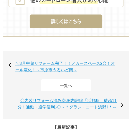
＼3月中旬リフォーム完了！！／カースペース2台！オ
ール電化！～市原市うるいど南～
一覧へ
◇内装リフォーム済み◎JR内房線「浜野駅」徒歩11
分！通勤・通学便利♪◇～＊グラン・コート浜野Ⅱ＊～
【最新記事】