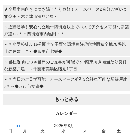
★全居室南向きにつき陽当たり良好！カースペース2台分ございま
す◎★～木更津市清見台東～
～通勤通学も安心な立地☆四街道駅までバスでアクセス可能な新築
戸建♪～＊＊四街道市内黒田＊＊
～＊小学校徒歩15分圏内で子育て環境良好◎敷地面積全棟75坪以
上の戸建！＊～◆富里市七栄◆
～当社近隣につき当日のご見学が可能です♪南東向き陽当たり良好
な新築戸建！～千葉市美浜区磯辺1丁目
～＊当日のご見学可能！カースペース並列3台駐車可能な新築戸建
♪＊～◆八街市文違◆
もっとみる
カレンダー
2026年8月
<<
日
月
火
水
木
金
土